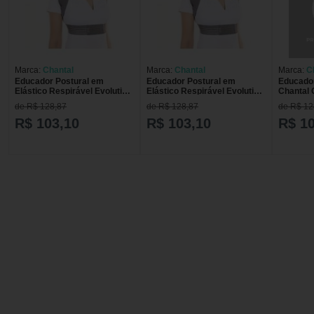
Marca:
Chantal
Marca:
Chantal
Marca:
C
Educador Postural em
Educador Postural em
Educador
Elástico Respirável Evolution
Elástico Respirável Evolution
Chantal 
C904 - Chantal GG
C904 - Chantal G
de R$ 128,87
de R$ 128,87
de R$ 12
R$ 103,10
R$ 103,10
R$ 1