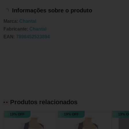
Informações sobre o produto
Marca:
Chantal
Fabricante:
Chantal
EAN:
7898452523894
Produtos relacionados
19% OFF
19% OFF
19% O