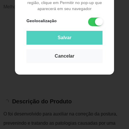
região, clique em Permitir no pop-up que
Melhor preço:
R$ 103,10
aparecerá em seu navegador
Geolocalização
Salvar
Cancelar
Descrição do Produto
O foi desenvolvido para auxiliar na correção da postura,
prevenindo e tratando as patologias causadas por uma