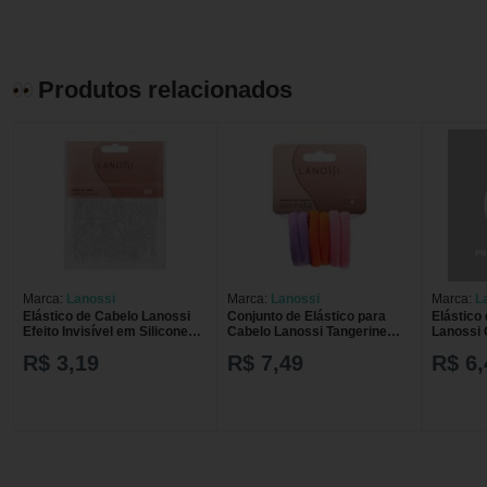
Produtos relacionados
Marca:
Lanossi
Marca:
Lanossi
Marca:
L
Elástico de Cabelo Lanossi
Conjunto de Elástico para
Elástico
Efeito Invisível em Silicone
Cabelo Lanossi Tangerine
Lanossi 
com 100 unidades
com 6 unidades
R$ 3,19
R$ 7,49
R$ 6,