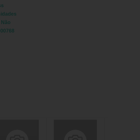
ss
nidades
:
Não
000768