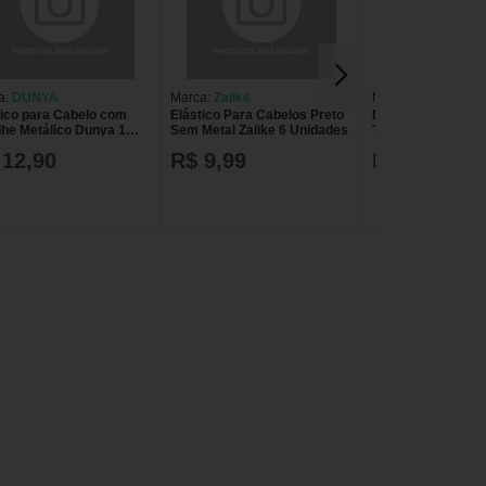
a:
DUNYA
Marca:
Zalike
Marca:
DUNYA
tico para Cabelo com
Elástico Para Cabelos Preto
Elástico para Cab
lhe Metálico Dunya 1
Sem Metal Zalike 6 Unidades
Tecido Preto 6 un
ade
 12,90
R$ 9,99
R$ 5,00