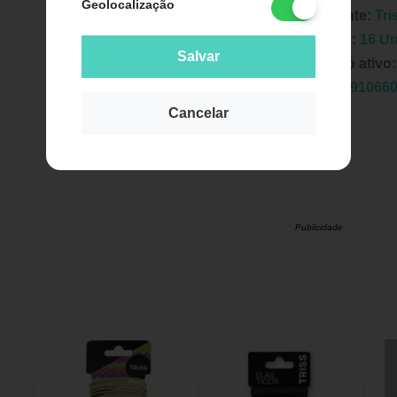
Geolocalização
Fabricante:
Tri
Unidade:
16 U
Salvar
Principio ativo
EAN:
7891066
Cancelar
Publicidade