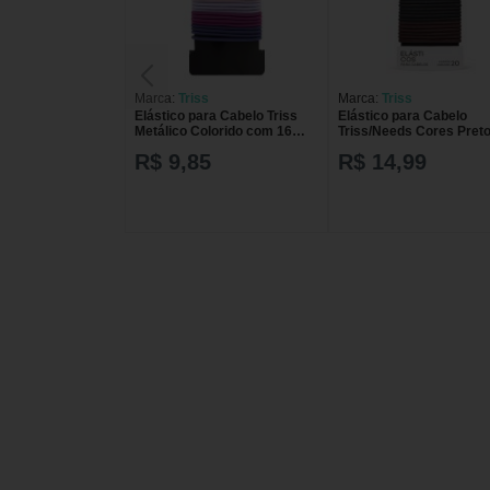
Marca:
Triss
Marca:
Triss
Elástico para Cabelo Triss
Elástico para Cabelo
Metálico Colorido com 16
Triss/Needs Cores Preto
unidades
Marrom e Bege com 20
R$ 9,85
R$ 14,99
unidades