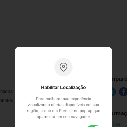
Comparti
Habilitar Localização
porciona um acabamento lindo aos seus
Para melhorar sua experiência
belos trazendo segurança e conforte ao
visualizando ofertas disponíveis em sua
região, clique em Permitir no pop-up que
Informaç
aparecerá em seu navegador
Marca:
Triss