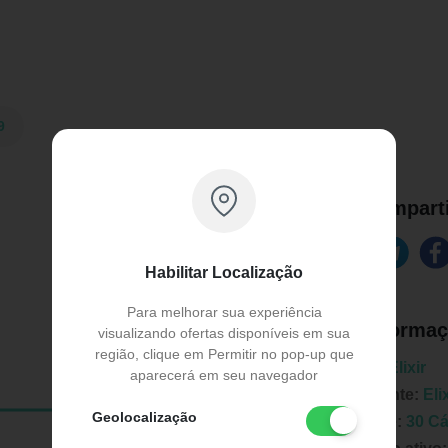
9
Comparti
Habilitar Localização
Para melhorar sua experiência
Informaç
visualizando ofertas disponíveis em sua
região, clique em Permitir no pop-up que
Marca:
Elixir
aparecerá em seu navegador
Fabricante:
Eli
Geolocalização
Unidade:
30 C