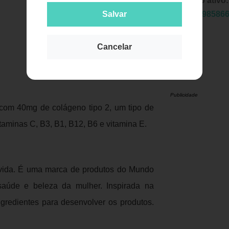
Principio ativo
Salvar
EAN:
7898586
Cancelar
Publicidade
 com 40mg de colágeno tipo 2, um tipo de
aminas C, B3, B1, B12, B6 e vitamina E.
 vida. É uma marca de produtos do Mundo
saúde e beleza da mulher. Inspirada na
gredientes para desenvolver os produtos.