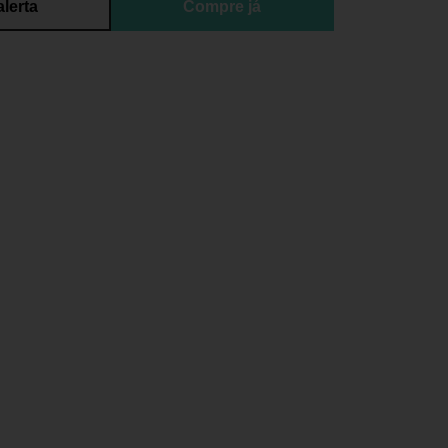
alerta
Compre já