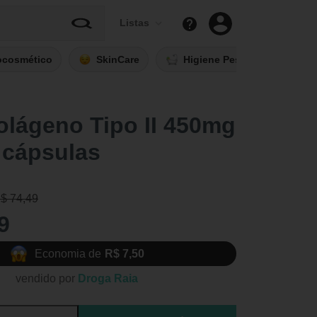
Listas
ocosmético
SkinCare
Higiene Pessoal
Fi
Colágeno Tipo II 450mg
 cápsulas
R$ 74,49
9
Economia de
R$ 7,50
vendido por
Droga Raia