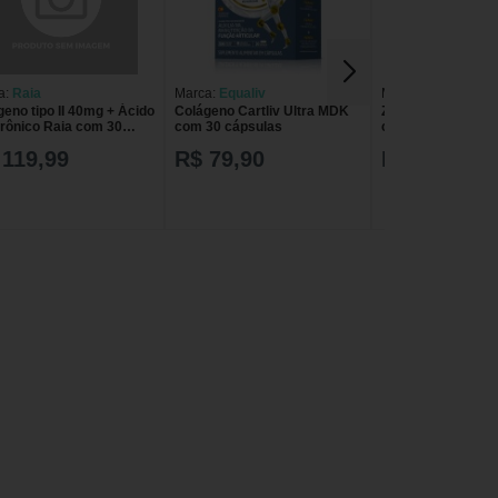
a:
Raia
Marca:
Equaliv
Marca:
Elixir
eno tipo II 40mg + Ácido
Colágeno Cartliv Ultra MDK
Zinco Elixir 450m
urônico Raia com 30
com 30 cápsulas
cápsulas
ulas
 119,99
R$ 79,90
R$ 24,90