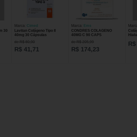
Marca:
Cimed
Marca:
Ems
Marc
om 30
Lavitan Colágeno Tipo II
CONDRES COLAGENO
Colág
40mg 30 Cápsulas
40MG C 90 CAPS
Hial
cáps
de R$ 80,90
de R$ 205,99
R$
R$ 41,71
R$ 174,23