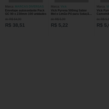
Marca:
MARCAS DIVERSAS
Marca:
Vick
Marca:
V
Envelope autosselante Pack
Vick Pyrena 500mg Sabor
Vick Py
GC 90 x 230mm 100 unidades
Mel e Limão Pó para Solução
Camomila
Oral 1 Envelope 5g
para Sol
de R$ 64,90
de R$ 5,99
de R$ 5,
5g
R$ 38,51
R$ 5,22
R$ 5,