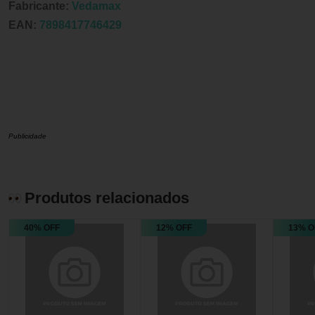
Fabricante:
Vedamax
EAN:
7898417746429
Publicidade
Produtos relacionados
40% OFF
12% OFF
13% O