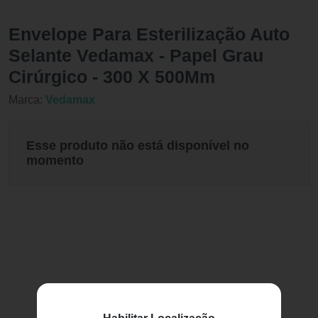
Envelope Para Esterilização Auto
Selante Vedamax - Papel Grau
Cirúrgico - 300 X 500Mm
Marca:
Vedamax
Esse produto não está disponível no
momento