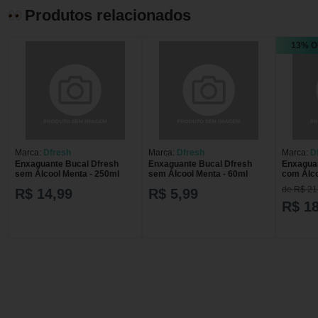
Produtos relacionados
13% O
Marca:
Dfresh
Marca:
Dfresh
Marca:
D
Enxaguante Bucal Dfresh
Enxaguante Bucal Dfresh
Enxaguan
sem Álcool Menta - 250ml
sem Álcool Menta - 60ml
com Álco
de R$ 21
R$ 14,99
R$ 5,99
R$ 18