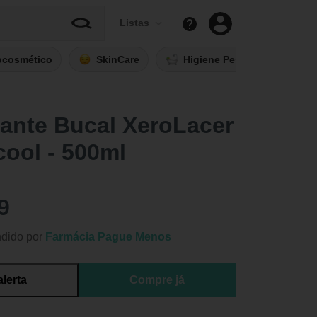
Listas
ocosmético
SkinCare
Higiene Pessoal
Fi
ante Bucal XeroLacer
ool - 500ml
9
dido por
Farmácia Pague Menos
alerta
Compre já