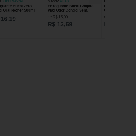
a:
Oral Nexter
Marca:
PLAX
Marca:
Cepacol
guante Bucal Zero
Enxaguante Bucal Colgate
Enxaguante Bucal
ol Oral Nexter 500ml
Plax Odor Control Sem
Citrus Fusion Sem
Álcool 500Ml
500ml
de R$ 15,99
de R$ 15,99
 16,19
R$ 13,59
R$ 12,89