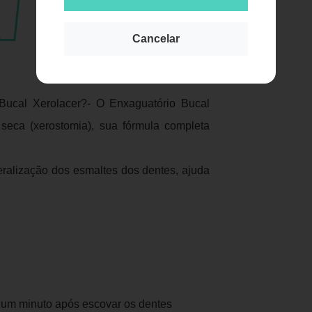
Cancelar
Publicidade
ucal Xerolacer?- O Enxaguatório Bucal
seca (xerostomia), sua fórmula completa
eralização dos esmaltes dos dentes, ajuda
r um minuto após escovar os dentes