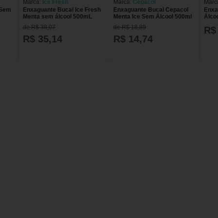
Marca:
Ice Fresh
Marca:
Cepacol
Marc
 Sem
Enxaguante Bucal Ice Fresh
Enxaguante Bucal Cepacol
Enxa
Menta sem álcool 500mL
Menta Ice Sem Álcool 500ml
Álco
de R$ 38,07
de R$ 18,89
R$
R$ 35,14
R$ 14,74