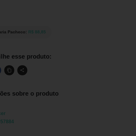
aria Pacheco:
R$ 88,85
lhe esse produto:
ões sobre o produto
cer
057884