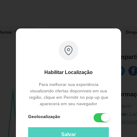
afarma:
R$ 59,99
Drogaria São Paulo:
R$ 73,90
Drog
Comparti
Habilitar Localização
Para melhorar sua experiência
visualizando ofertas disponíveis em sua
Informaç
região, clique em Permitir no pop-up que
aparecerá em seu navegador
Marca:
Lacer
Fabricante:
La
Geolocalização
EAN:
8430340
Salvar