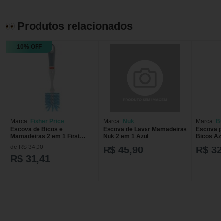
Produtos relacionados
10% OFF
Marca:
Fisher Price
Marca:
Nuk
Marca:
B
Escova de Bicos e
Escova de Lavar Mamadeiras
Escova 
Mamadeiras 2 em 1 First
Nuk 2 em 1 Azul
Bicos Az
Moments Fisher Price Azul
de R$ 34,90
R$ 45,90
R$ 32
R$ 31,41