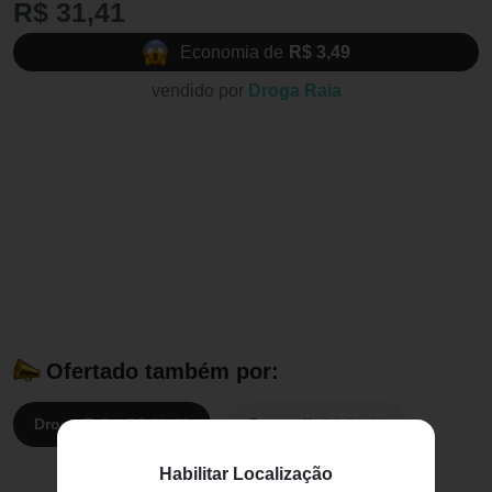
R$ 31,41
Economia de
R$ 3,49
vendido por
Droga Raia
Ofertado também por:
Droga Raia:
R$ 31,41
Drogasil:
R$ 31,41
Habilitar Localização