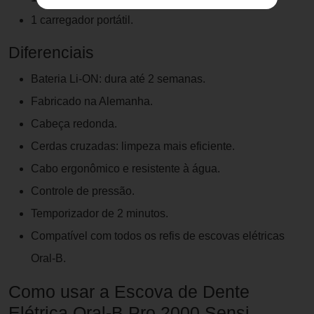
1 carregador portátil.
Diferenciais
Bateria Li-ON: dura até 2 semanas.
Fabricado na Alemanha.
Cabeça redonda.
Cerdas cruzadas: limpeza mais eficiente.
Cabo ergonômico e resistente à água.
Controle de pressão.
Temporizador de 2 minutos.
Compatível com todos os refis de escovas elétricas
Oral-B.
Como usar a Escova de Dente
Elétrica Oral-B Pro 2000 Sensi