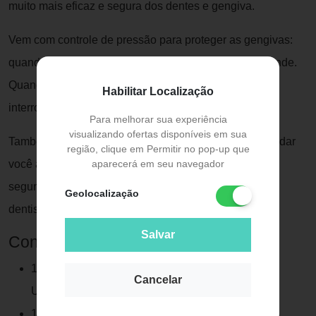
muito mais eficaz e segura dos dentes e gengiva.
Vem com controle de pressão para proteger as gengivas:
quando muita pressão é aplicada, a luz vermelha acende.
Quando a velocidade da escova diminui, a pulsação é
Habilitar Localização
interrompida.
Para melhorar sua experiência
visualizando ofertas disponíveis em sua
Também contém um cronômetro de 2 minutos para ajudar
região, clique em Permitir no pop-up que
aparecerá em seu navegador
você a desenvolver o hábito de uma boa escovação,
segundo o tempo de escovação recomendado pelos
Geolocalização
dentistas.
Salvar
Contém:
1 escova de dente elétrica Oral-B Pro 2000 Sensi
Cancelar
Ultrafino 220v Recarregável.
1 refil.