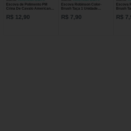
Escova de Polimento PM
Escova Robinson Color-
Escova R
Crina De Cavalo American
Brush Taça 1 Unidade
Brush Ta
Burrs ABMSHM78G-22mm-
American Burrs Semi-Rigida-
American
R$ 12,90
R$ 7,90
R$ 7,
Estrela
Azul
Amarelo