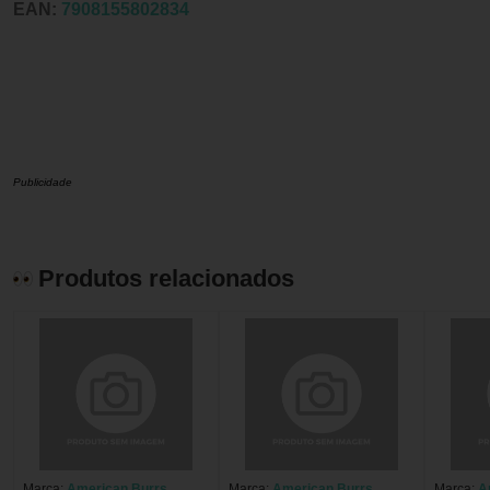
EAN:
7908155802834
Publicidade
Produtos relacionados
Marca:
American Burrs
Marca:
American Burrs
Marca:
A