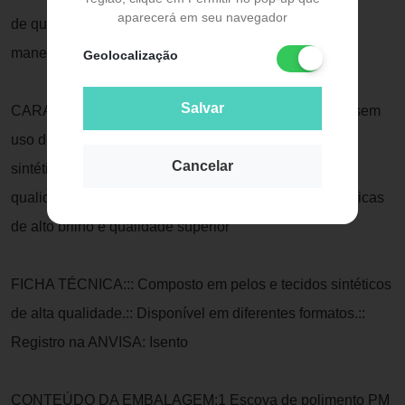
aparecerá em seu navegador
de que você conseguirá um polimento e brilho final de
maneira incrível
Geolocalização
Salvar
CARACTERÍSTICAS::: Resinas e cerâmicas com ou sem
uso de pasta de polimento.:: Fabricada em material
Cancelar
sintético semelhante ao de crina de cavalo.:: De alta
qualidade, promove um polimento em resinas e cerâmicas
de alto brilho e qualidade superior
FICHA TÉCNICA::: Composto em pelos e tecidos sintéticos
de alta qualidade.:: Disponível em diferentes formatos.::
Registro na ANVISA: Isento
CONTEÚDO DA EMBALAGEM:1 Escova de polimento PM