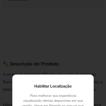
Descrição do Produto
A escova de polimento PM crina de cavalo da American
Burrs é uma escova confeccionada em diversos formatos, e
Habilitar Localização
fabricada em material sintético similar a crina de cavalo
Para melhorar sua experiência
visualizando ofertas disponíveis em sua
Indicada em polimento de resinas e cerâmicas, é a certeza
região, clique em Permitir no pop-up que