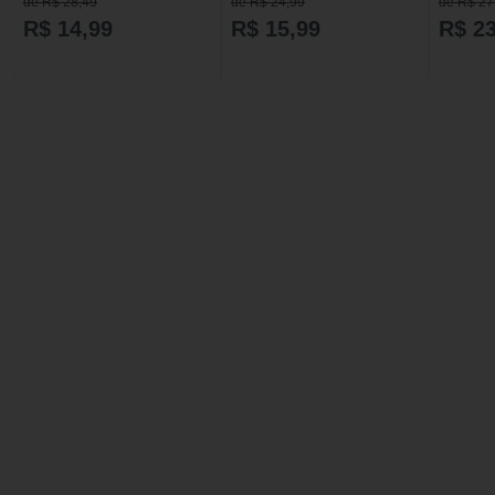
de R$ 28,49
de R$ 24,99
de R$ 27
R$ 14,99
R$ 15,99
R$ 23