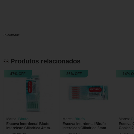
Publicidade
Produtos relacionados
47% OFF
36% OFF
14% O
Marca:
Bitufo
Marca:
Bitufo
Marca:
G
Escova Interdental Bitufo
Escova Interdental Bitufo
Escova G
Interclean Cilindrica 4mm
Interclean Cilindrica 3mm
Conica 
6unVerde
06un VM
Unidades