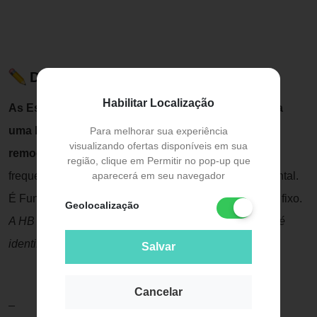
Descrição do Produto
Habilitar Localização
As Escovas Interdentais HB foram elaboradas para
uma limpeza eficiente dos espaços interdentais e
Para melhorar sua experiência
visualizando ofertas disponíveis em sua
remoção completa da placa bacteriana
. Seu uso
região, clique em Permitir no pop-up que
aparecerá em seu navegador
frequente reduz o risco da gengivite e da cárie interdental.
É Fundamental para usuários de aparelho ortodôntico fixo.
Geolocalização
A HB Ultrafina possui cerdas com 1mm de diâmetro e é
identificada pelo cabo na cor branca
.
Salvar
Cancelar
_