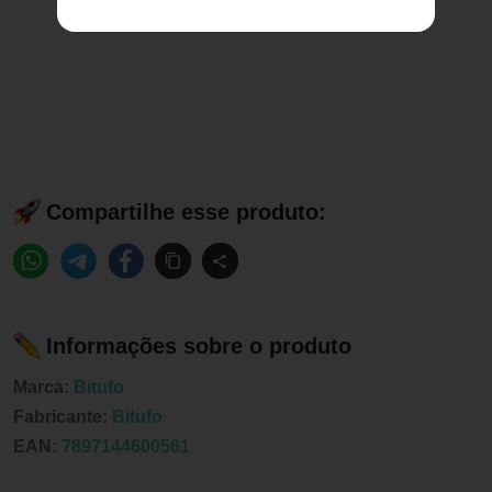
Compartilhe esse produto:
Informações sobre o produto
Marca:
Bitufo
Fabricante:
Bitufo
EAN:
7897144600561