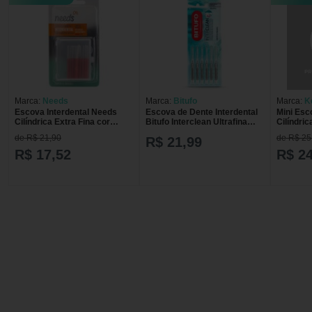
Marca:
Needs
Marca:
Bitufo
Marca:
K
Escova Interdental Needs
Escova de Dente Interdental
Mini Esc
Cilíndrica Extra Fina cor
Bitufo Interclean Ultrafina
Cilíndric
Vermelho com 3 mm
Cilíndrica com 6 unidades
Unidade
de R$ 21,90
de R$ 25
R$ 21,99
R$ 17,52
R$ 24