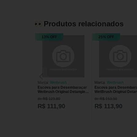
Produtos relacionados
13% OFF
25% OFF
Marca:
Wetbrush
Marca:
Wetbrush
Escova para Desembaraçar
Escova para Desembar
Wetbrush Original Detangler
WetBrush Original Detan
Aquarela Blush Colorida
Leopardo Pink Pink
de R$ 129,80
de R$ 153,90
Colorida
R$ 111,90
R$ 113,90