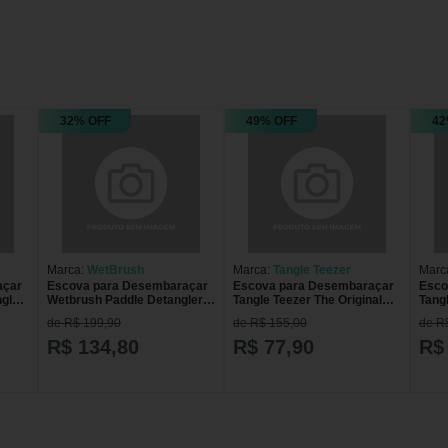
32% OFF
49% OFF
42
Marca:
WetBrush
Marca:
Tangle Teezer
Marc
açar
Escova para Desembaraçar
Escova para Desembaraçar
Esco
gler
Wetbrush Paddle Detangler
Tangle Teezer The Original
Tangl
Rosa
Plant Based Orange
Plan
de R$ 199,90
de R$ 155,00
de R
R$ 134,80
R$ 77,90
R$