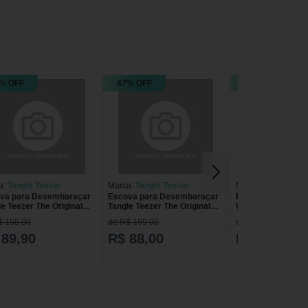
% OFF
47% OFF
34% OFF
a:
Tangle Teezer
Marca:
Tangle Teezer
Marca:
WetBrush
va para Desembaraçar
Escova para Desembaraçar
Escova para Des
e Teezer The Original
Tangle Teezer The Original
WetBrush Speed D
t Based Pink Pink
Thick & Curly Rosa
Roxa
$ 155,00
de R$ 169,00
de R$ 190,90
 89,90
R$ 88,00
R$ 125,90