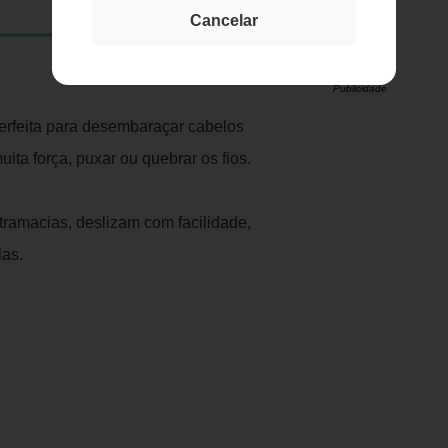
Cancelar
Publicidade
erfeita para desembaraçar cabelos
ta força, puxar ou quebrar os fios.
tramacias, deslizam com facilidade,
las.