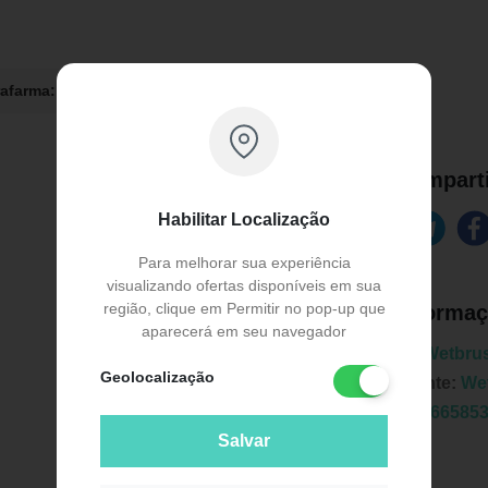
rafarma:
R$ 111,90
Comparti
Habilitar Localização
Para melhorar sua experiência
visualizando ofertas disponíveis em sua
região, clique em Permitir no pop-up que
Informaç
aparecerá em seu navegador
Marca:
Wetbru
Geolocalização
Fabricante:
We
EAN:
7366585
Salvar