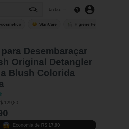
Listas
ocosmético
SkinCare
Higiene Pessoal
Fi
 para Desembaraçar
h Original Detangler
a Blush Colorida
a
h
R$ 129,80
90
Economia de
R$ 17,90