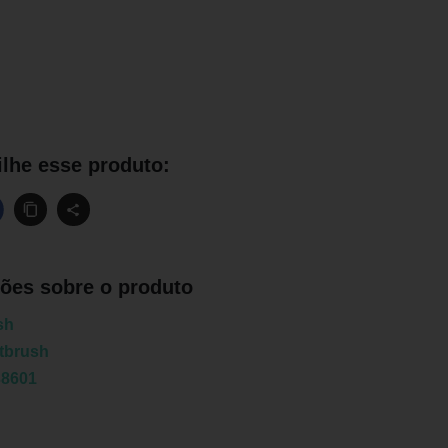
lhe esse produto:
ões sobre o produto
sh
tbrush
38601