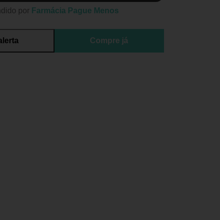
dido por
Farmácia Pague Menos
alerta
Compre já