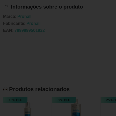
Informações sobre o produto
Marca:
Prohall
Fabricante:
Prohall
EAN:
7899999501932
Produtos relacionados
10% OFF
9% OFF
25% O