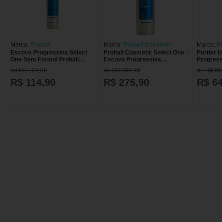
Marca:
Prohall
Marca:
Prohall Cosmetic
Marca:
P
Escova Progressiva Select
Prohall Cosmetic Select One -
Portier 
One Sem Formol Prohall
Escova Progressiva
Progres
300Ml
Orgânica Sem Formol 1L
250ml
de R$ 127,90
de R$ 303,90
de R$ 85
R$ 114,90
R$ 275,90
R$ 64