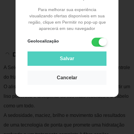
Para melhorar sua experiência
visualizando ofertas disponíveis em sua
região, clique em Permitir no pop-up que
aparecerá em seu navegador
Geolocalização
Descrição do Produto
Salvar
A Select One 300ml alinha os cabelos e promove o controle
do frizz e volume excessivos.
Cancelar
O alisamento conferido pelo produto é capaz de garantir um
liso poderoso e disciplinar os fios mais rebeldes e o cabelo
como um todo.
A sedosidade, maciez, brilho e movimento são resultados
de uma tecnologia de ponta que promete uma hidratação