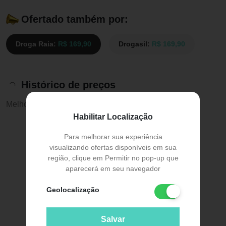
Ofertado também por:
Droga Raia:
R$ 169,90
Drogasil:
R$ 169,90
Histórico de preços
Melhor preço:
R$ 169,90
Habilitar Localização
Para melhorar sua experiência
visualizando ofertas disponíveis em sua
região, clique em Permitir no pop-up que
aparecerá em seu navegador
Geolocalização
Salvar