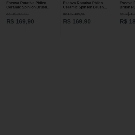
Escova Rotativa Philco
Escova Rotativa Philco
Escova R
Ceramic Spin Ion Brush
Ceramic Spin Ion Brush
Brush P
PEC05V 1100W - 127v
PEC05V 1100W - 220v
de R$ 309,90
de R$ 309,90
de R$ 19
R$ 169,90
R$ 169,90
R$ 1