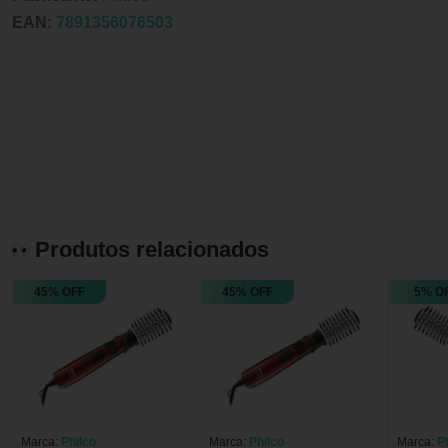
EAN:
7891356076503
Produtos relacionados
45% OFF
45% OFF
5% O
Marca:
Philco
Marca:
Philco
Marca:
P