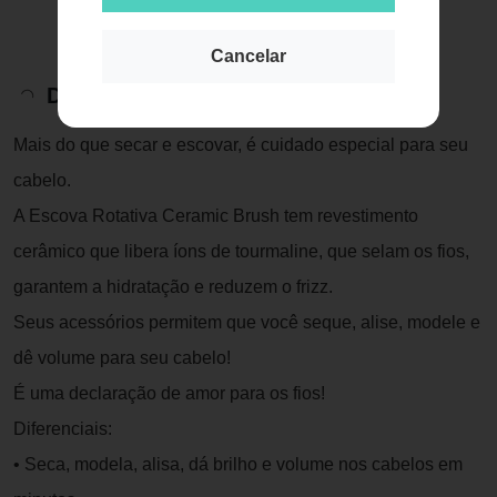
Cancelar
Descrição do Produto
Mais do que secar e escovar, é cuidado especial para seu
cabelo.
A Escova Rotativa Ceramic Brush tem revestimento
cerâmico que libera íons de tourmaline, que selam os fios,
garantem a hidratação e reduzem o frizz.
Seus acessórios permitem que você seque, alise, modele e
dê volume para seu cabelo!
É uma declaração de amor para os fios!
Diferenciais:
• Seca, modela, alisa, dá brilho e volume nos cabelos em