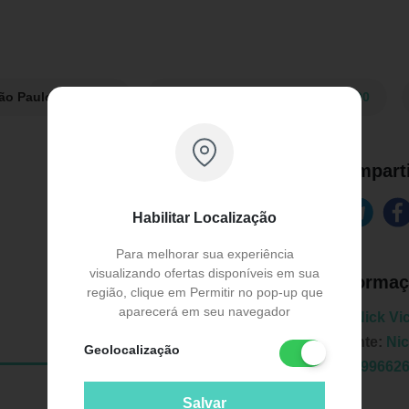
São Paulo:
R$ 39,90
Farmácia Pague Menos:
R$ 39,90
Comparti
Habilitar Localização
Para melhorar sua experiência
visualizando ofertas disponíveis em sua
Informaç
região, clique em Permitir no pop-up que
aparecerá em seu navegador
Marca:
Nick Vi
Fabricante:
Nic
Geolocalização
EAN:
7899662
Salvar