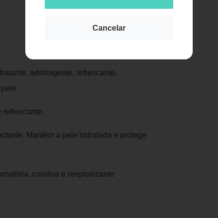
Cancelar
Publicidade
atante, adstringente, refrescante,
 pele.
 refrescante.
ctante. Mantém a pele hidratada e protege
amatória, curativa e reepitalizante
.