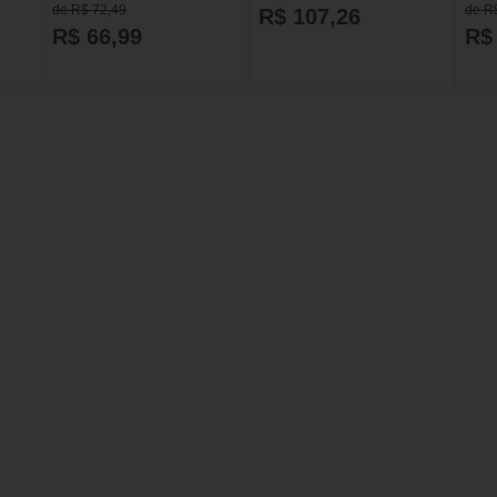
Scrub com 150g
de R$ 72,49
de R
R$ 107,26
R$ 66,99
R$