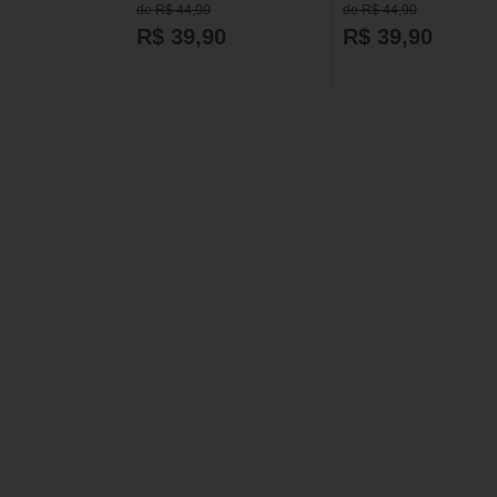
Maracujá 250g
Vick Body
de R$ 44,90
de R$ 44,90
R$ 39,90
R$ 39,90