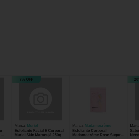
7% OFF
20
Marca:
Muriel
Marca:
Madamecrème
Marc
ar
Esfoliante Facial E Corporal
Esfoliante Corporal
Sabo
k
Muriel Skin Maracujá 250g
Madamecrème Rose Sugar
Need