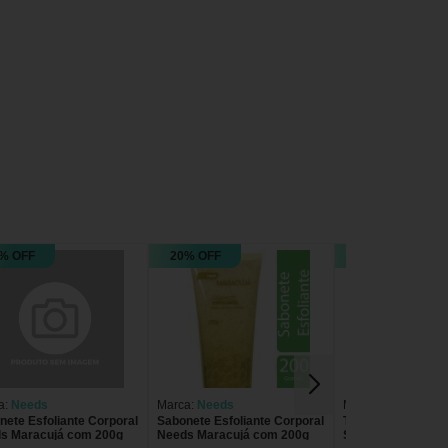
% OFF
20% OFF
42% OFF
a:
Needs
Marca:
Needs
Marca:
Tree Hut
nete Esfoliante Corporal
Sabonete Esfoliante Corporal
Tree Hut Tropical
s Maracujá com 200g
Needs Maracujá com 200g
Shea Sugar Scrub 