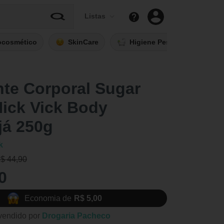
Listas
ocosmético
SkinCare
Higiene Pessoal
Fi
nte Corporal Sugar
ick Vick Body
já 250g
k
R$ 44,90
0
Economia de
R$ 5,00
vendido por
Drogaria Pacheco