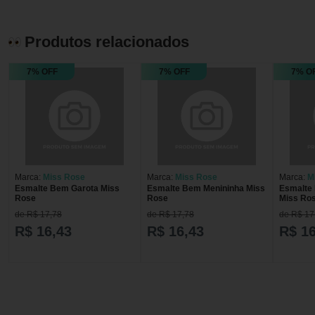
Produtos relacionados
7% OFF
7% OFF
7% O
Marca:
Miss Rose
Marca:
Miss Rose
Marca:
M
Esmalte Bem Garota Miss
Esmalte Bem Menininha Miss
Esmalte 
Rose
Rose
Miss Ro
de R$ 17,78
de R$ 17,78
de R$ 17
R$ 16,43
R$ 16,43
R$ 16