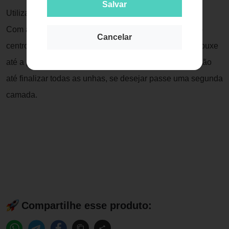
Salvar
Utilizar sempre uma base de unhas antes do esmalte.
Com as unhas limpas aplique uma gota de esmalte no
Cancelar
centro da unha, espalhe até a base da unha e depois puxe
até a ponta fazendo uma linha reta, repita essa operação
até finalizar todas as unhas, se desejar passe uma segunda
camada.
Compartilhe esse produto: