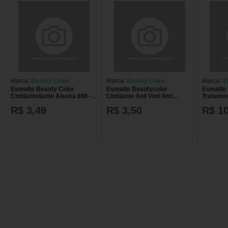
Marca:
Beauty Color
Marca:
Beauty Color
Marca:
T
Esmalte Beauty Color
Esmalte Beautycolor
Esmalte
Cintilanteilante Alaska 8Ml -
Cintilante Anil Vinil 8ml
Tratamen
Beauty Color
Beauty Color Esm
R$ 3,49
R$ 3,50
R$ 10
Beautycolor Cintilante Anil
Vinil