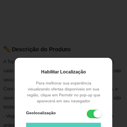
Descrição do Produto
A Top Beauty é uma marca nacional que vem inovando
cada vez mais os seus produtos, desta vez a novidade são
Habilitar Localização
seus novos esmaltes...
Para melhorar sua experiência
Com nova fórmula, novo aplicador, e nova embalagem, o
visualizando ofertas disponíveis em sua
região, clique em Permitir no pop-up que
novo esmalte promete ser ainda melhor que o anterior, são
aparecerá em seu navegador
lindas cores para você se apaixonar!
Geolocalização
- Vegano - Não testado em animais Modo de uso: Agite
antes de aplicar sobre as unhas.