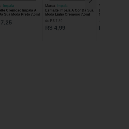
a:
Impala
Marca:
Impala
Marca:
Impala
lte Cremoso Impala A
Esmalte Impala A Cor Da Sua
Esmalte Cremoso 
Da Sua Moda Preto 7,5ml
Moda Linho Cremoso 7,5ml
Cor Da Sua Moda 
7,5ml
de R$ 7,89
de R$ 7,89
 7,25
R$ 4,99
R$ 4,99