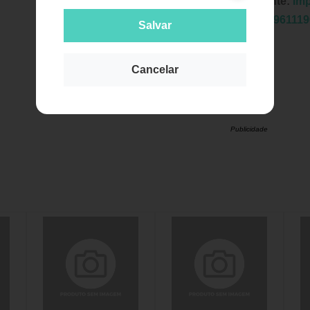
Fabricante:
Imp
EAN:
78961119
Salvar
Cancelar
Publicidade