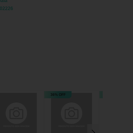
ala
02226
36% OFF
36% OFF