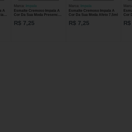
Marca:
Impala
Marca:
Impala
Marc
a A
Esmalte Cremoso Impala A
Esmalte Cremoso Impala A
Esma
ia
Cor Da Sua Moda Presenca
Cor Da Sua Moda Afeto 7,5ml
Cor 
7,5ml
R$ 7,25
R$ 7,25
R$