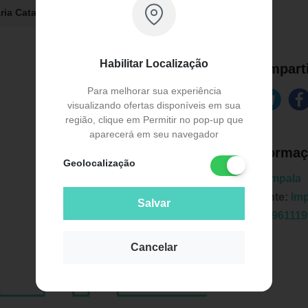
ria Catarinense:
R$ 7,40
Habilitar Localização
Comparti
Para melhorar sua experiência
visualizando ofertas disponíveis em sua
região, clique em Permitir no pop-up que
aparecerá em seu navegador
Informaç
Geolocalização
Marca:
Impala
Fabricante:
Imp
Salvar
EAN:
78961119
Cancelar