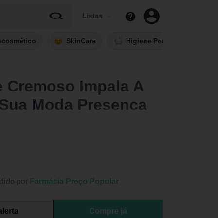
Listas
ocosmético
SkinCare
Higiene Pessoal
Fi
e Cremoso Impala A
 Sua Moda Presenca
dido por
Farmácia Preço Popular
alerta
Compre já