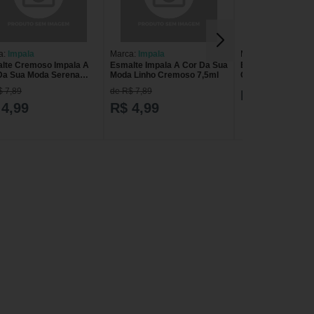
a:
Impala
Marca:
Impala
Marca:
Impala
lte Cremoso Impala A
Esmalte Impala A Cor Da Sua
Esmalte Cremoso 
Da Sua Moda Serena
Moda Linho Cremoso 7,5ml
Cor Da Sua Moda 
l
7,5ml
$ 7,89
de R$ 7,89
R$ 6,78
 4,99
R$ 4,99