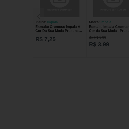
Marca:
Impala
Marca:
Impala
Esmalte Cremoso Impala A
Esmalte Impala Cremos
Cor Da Sua Moda Presenca
Cor da Sua Moda - Pres
7,5ml
ESM IMPALA CR PRES
de R$ 9,99
R$ 7,25
R$ 3,99