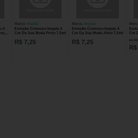
Marca:
Impala
Marca:
Impala
Marc
o A
Esmalte Cremoso Impala A
Esmalte Cremoso Impala A
Esma
ença
Cor Da Sua Moda Preto 7,5ml
Cor Da Sua Moda Afeto 7,5ml
Cor 
ENCA
7,5m
de R
R$ 7,25
R$ 7,25
R$