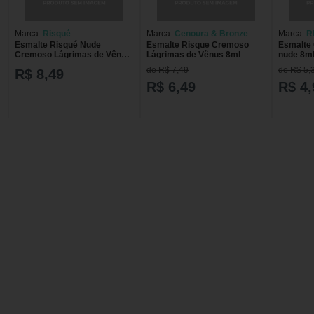
Marca:
Risqué
Marca:
Cenoura & Bronze
Marca:
R
Esmalte Risqué Nude
Esmalte Risque Cremoso
Esmalte
Cremoso Lágrimas de Vênus
Lágrimas de Vênus 8ml
nude 8m
8ml ESM RISQUE CR LAGRIM
de R$ 7,49
de R$ 5,
R$ 8,49
R$ 6,49
R$ 4,