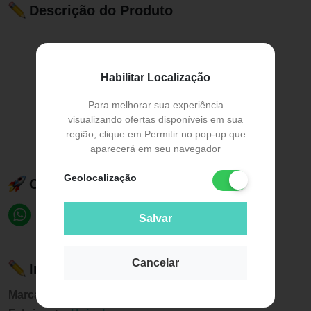
Descrição do Produto
Habilitar Localização
Para melhorar sua experiência
visualizando ofertas disponíveis em sua
região, clique em Permitir no pop-up que
aparecerá em seu navegador
Geolocalização
Compartilhe esse produto:
Salvar
Cancelar
Informações sobre o produto
Marca:
Unicpharma