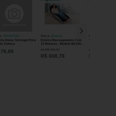
a:
TERMOGEL
Marca:
Bioland
Marca:
Ideal Produ
eira Relax Termogel Para
Esteira Massageadora Com
Testeira NEO
Ortopédicos
De Cabeça
10 Motores - Modelo Me100 -
Bioland
de R$ 760,97
de R$ 24,90
 76,69
R$ 608,78
R$ 19,90