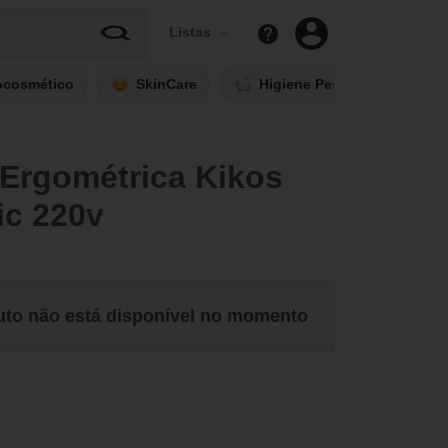
Listas
ocosmético
SkinCare
Higiene Pessoal
Fi
 Ergométrica Kikos
ic 220v
uto não está disponível no momento