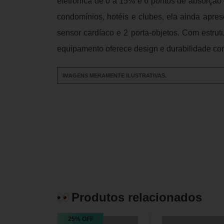
eletrônica de 0 a 15% e 6 pontos de absorção
condomínios, hotéis e clubes, ela ainda apres
sensor cardíaco e 2 porta-objetos. Com estru
equipamento oferece design e durabilidade co
IMAGENS MERAMENTE ILUSTRATIVAS.
Produtos relacionados
25% OFF