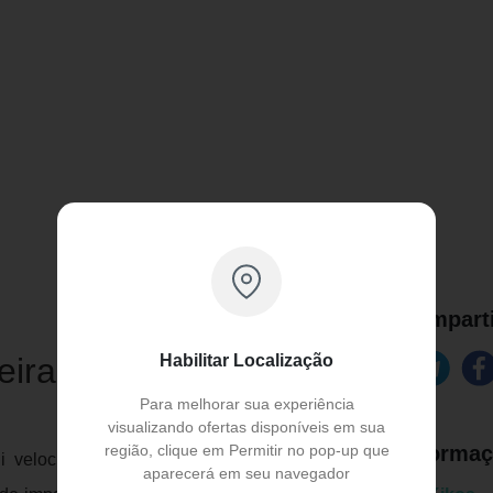
Comparti
Habilitar Localização
eira Ergométrica
Para melhorar sua experiência
visualizando ofertas disponíveis em sua
região, clique em Permitir no pop-up que
Informaç
i velocidade de 1 a 16 km/h, inclinação
aparecerá em seu navegador