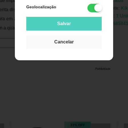
 de impacto. Ideal para uso em academias,
Marca:
Kikos
Geolocalização
Fabricante:
Ki
enta display com teclas de acesso rápido,
Unidade:
1 Un
tura em aço e motor de 1.5 Horse Power, o
Salvar
EAN:
7898584
m a qualidade da marca Kikos Fitness.
Cancelar
Publicidade
33% OFF