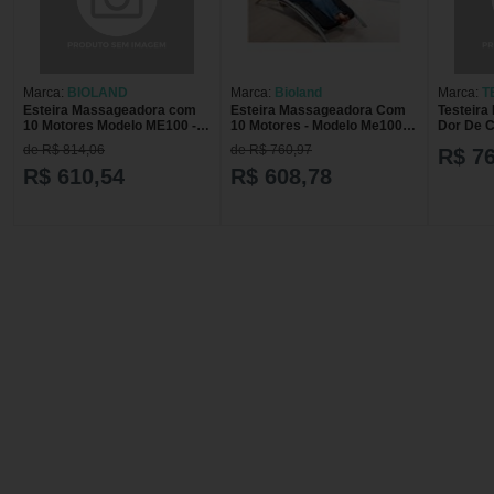
Marca:
BIOLAND
Marca:
Bioland
Marca:
T
Esteira Massageadora com
Esteira Massageadora Com
Testeira
10 Motores Modelo ME100 -
10 Motores - Modelo Me100 -
Dor De 
unidade
Bioland
de R$ 814,06
de R$ 760,97
R$ 76
R$ 610,54
R$ 608,78