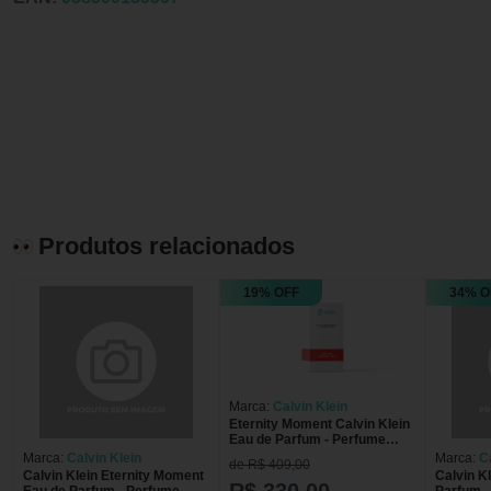
Produtos relacionados
19% OFF
34% O
Marca:
Calvin Klein
Eternity Moment Calvin Klein
Eau de Parfum - Perfume
Feminino 100ml
Marca:
Calvin Klein
Marca:
C
de R$ 409,00
Calvin Klein Eternity Moment
Calvin Kl
R$ 330,00
Eau de Parfum - Perfume
Parfum -