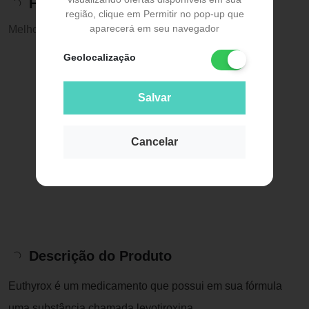
Histórico de preços
região, clique em Permitir no pop-up que
aparecerá em seu navegador
Melhor preço:
R$ 35,99
Geolocalização
Salvar
Cancelar
Descrição do Produto
Euthyrox é um medicamento que possui em sua fórmula
uma substância chamada levotiroxina.