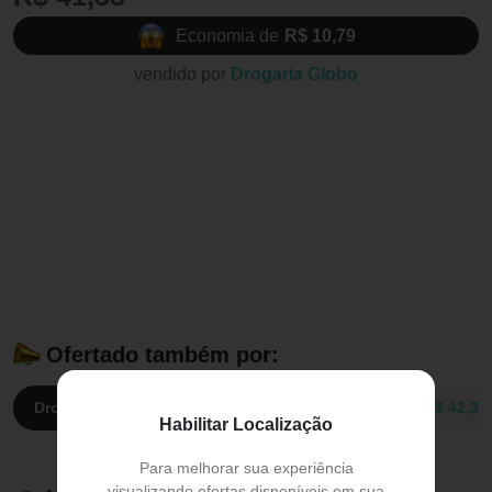
Economia de
R$ 10,79
vendido por
Drogaria Globo
Ofertado também por:
Drogaria Globo:
R$ 41,33
Drogaria Pacheco:
R$ 42,36
Habilitar Localização
Para melhorar sua experiência
visualizando ofertas disponíveis em sua