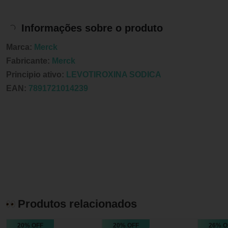
Informações sobre o produto
Marca:
Merck
Fabricante:
Merck
Principio ativo:
LEVOTIROXINA SODICA
EAN:
7891721014239
Produtos relacionados
20% OFF
20% OFF
26% O