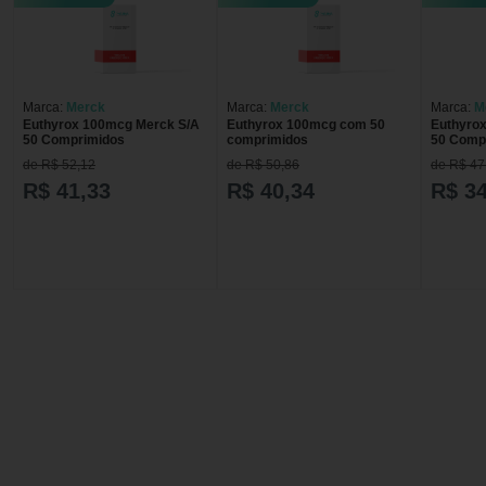
Marca:
Merck
Marca:
Merck
Marca:
M
Euthyrox 100mcg Merck S/A
Euthyrox 100mcg com 50
Euthyro
50 Comprimidos
comprimidos
50 Comp
de R$ 52,12
de R$ 50,86
de R$ 47
R$ 41,33
R$ 40,34
R$ 34