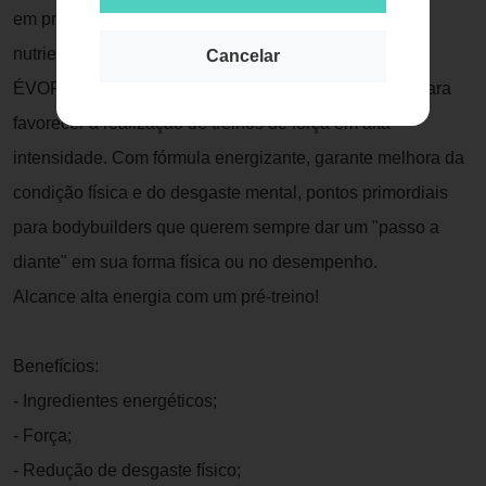
em produtos de alta qualidade e com concentração de
nutrientes, Évora PW.
Cancelar
ÉVORA PW Darkness é um pré-treino desenvolvido para
favorecer a realização de treinos de força em alta
intensidade. Com fórmula energizante, garante melhora da
condição física e do desgaste mental, pontos primordiais
para bodybuilders que querem sempre dar um "passo a
diante" em sua forma física ou no desempenho.
Alcance alta energia com um pré-treino!
Benefícios:
- Ingredientes energéticos;
- Força;
- Redução de desgaste físico;