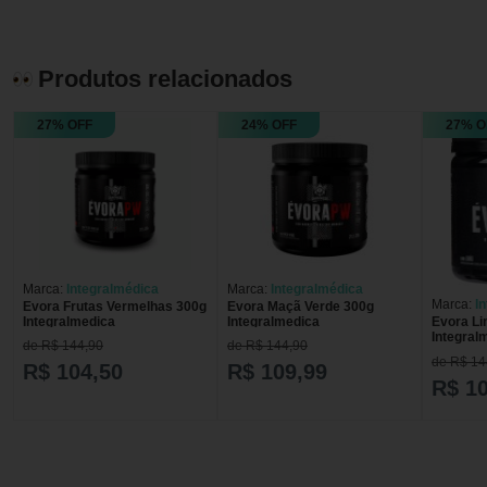
Produtos relacionados
27% OFF
24% OFF
27% O
Marca:
Integralmédica
Marca:
Integralmédica
Marca:
I
Evora Frutas Vermelhas 300g
Evora Maçã Verde 300g
Integralmedica
Integralmedica
Evora L
Integral
de R$ 144,90
de R$ 144,90
de R$ 14
R$ 104,50
R$ 109,99
R$ 1