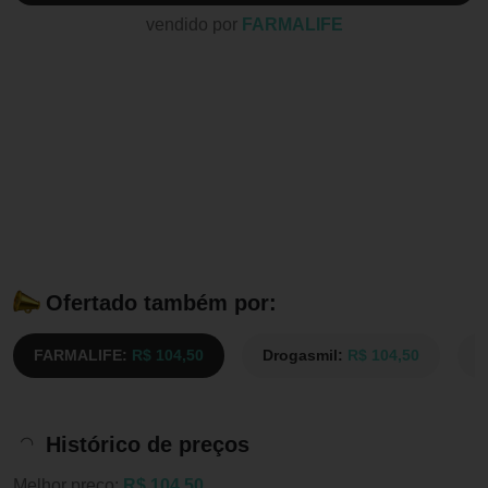
vendido por
FARMALIFE
Ofertado também por:
FARMALIFE:
R$ 104,50
Drogasmil:
R$ 104,50
D
Histórico de preços
Melhor preço:
R$ 104,50