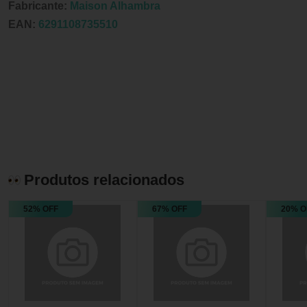
Fabricante:
Maison Alhambra
EAN:
6291108735510
Produtos relacionados
52% OFF
67% OFF
20% O