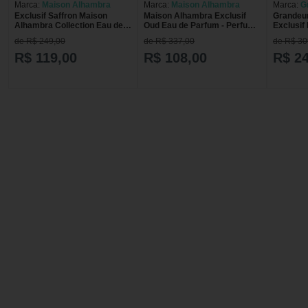
Marca:
Maison Alhambra
Marca:
Maison Alhambra
Marca:
G
Exclusif Saffron Maison
Maison Alhambra Exclusif
Grandeur
Alhambra Collection Eau de
Oud Eau de Parfum - Perfume
Exclusif
Parfum - Perfume Unissex
Unissex 100ml
Perfume
de R$ 249,00
de R$ 337,00
de R$ 30
100ml
R$ 119,00
R$ 108,00
R$ 2