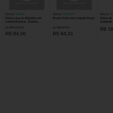
Marca:
Roana
Marca:
PROART
Marca:
R
Faixa Laço & Nózinho em
Proart Faixa De Cabelo Preta
Faixa de
cotton Branca - Roana
Unidade
00548032001 FAIXA EM
de R$ 105,00
de R$ 69,59
R$ 16
COTTON BRANCA
R$ 84,00
R$ 64,31