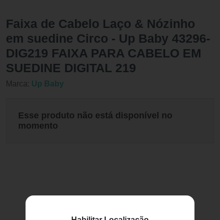
Faixa de Cabelo Laço & Nózinho
em suedine Circo - Up Baby 43296-
DIG219 FAIXA PARA CABELO EM
SUEDINE DIGITAL 219
Marca:
Up Baby
Esse produto não está disponível no
momento
Habilitar Localização