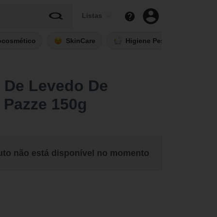
Listas
ocosmético
SkinCare
Higiene Pessoal
Fi
a De Levedo De
 Pazze 150g
uto não está disponível no momento