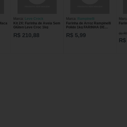
Marca:
Leve Crock
Marca:
Rampinelli
Marc
 Maca
Kit 2X: Farinha de Aveia Sem
Farinha de Arroz Rampinelli
Fari
Glúten Leve Croc 1kg
Polido 1kg FARINHA DE
ARROZ RAMPINELLI POLIDO
de R
R$ 210,88
R$ 5,99
R$