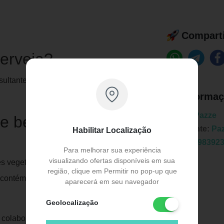
Comparti
erveja?
esultante do processo de fermentação da
Informaç
Marca:
Pazze
e benefícios do
Fabricante:
Pa
Habilitar Localização
EAN:
7898392
Para melhorar sua experiência
visualizando ofertas disponíveis em sua
s vegetais de vitaminas do complexo B e
região, clique em Permitir no pop-up que
m contém cromo, mineral que ajuda a
aparecerá em seu navegador
Geolocalização
a colaboram para uma boa saúde mental,
Publicidade