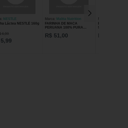
a:
NESTLE
Marca:
Maltta Nutrition
Marca:
Health Lab
nha Láctea NESTLÉ 160g
FARINHA DE MACA
Farinha de Maca 
PERUANA 100% PURA
90g Health Labs 9
NATURAL 30 DOSES 150G –
$ 6,99
R$ 51,00
R$ 56,09
MALTTA NUTRITION
 5,99