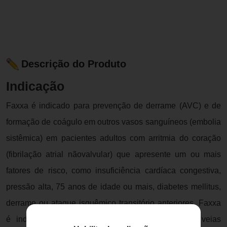
Descrição do Produto
Indicação
Faxxa é indicado para prevenção de derrame (AVC) e de
formação de coágulo em outros vasos sanguíneos (embolia
sistêmica) em pacientes adultos com arritmia do coração
(fibrilação atrial nãovalvular) que apresente um ou mais
fatores de risco, como insuficiência cardíaca congestiva,
pressão alta, 75 anos de idade ou mais, diabetes mellitus,
derrame ou ataque isquêmico transitório anteriores. Faxxa
é indicado para o tratamento de trombose nas veias