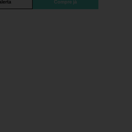
alerta
Compre já