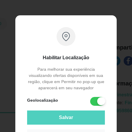
0
Comparti
Habilitar Localização
Para melhorar sua experiência
visualizando ofertas disponíveis em sua
região, clique em Permitir no pop-up que
Informaç
aparecerá em seu navegador
Marca:
Finestr
Geolocalização
Fabricante:
Fin
EAN:
7895986
Salvar