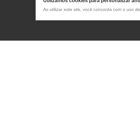
Utilizamos cookies para personalizar anú
Ao utilizar este site, você concorda com o uso 
Receba novidades da App Pharma e
conteúdo exclusivo: