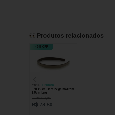
Produtos relacionados
49% OFF
Marca:
Finestra
F2835BM Tiara bege marrom
1,5cm larg
de R$ 156,60
R$ 78,80