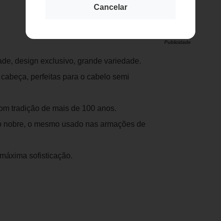
Cancelar
Publicidade
ade, design exclusivo, grande variedade.
 cabeça, perfeitas para o cabelo semi
om tradição de mais de 100 anos.
co nobre, o mesmo usado nas armações de
máxima sofisticação.