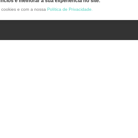
ncios e melhorar a sua experiência no site.
de cookies e com a nossa
Política de Privacidade.
Categorias