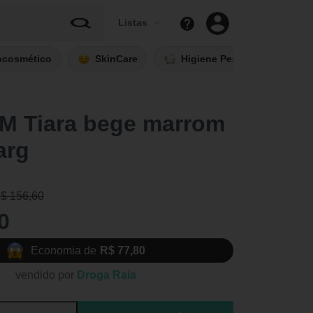
Listas
ocosmético
SkinCare
Higiene Pessoal
Fi
M Tiara bege marrom
arg
R$ 156,60
0
Economia de
R$ 77,80
vendido por
Droga Raia