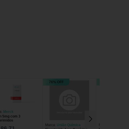
76% OFF
78% OFF
a:
Merck
in 5mg com 3
rimidos
Marca:
União Química
Marca:
Germed
 86,71