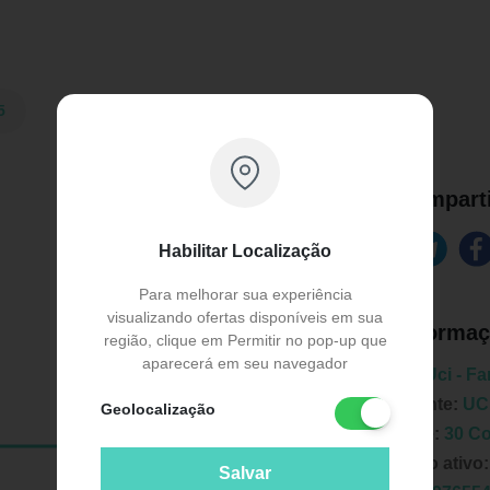
5
Comparti
Habilitar Localização
Para melhorar sua experiência
visualizando ofertas disponíveis em sua
Informaç
região, clique em Permitir no pop-up que
aparecerá em seu navegador
Marca:
Uci - F
Fabricante:
UCI
Geolocalização
Unidade:
30 C
Principio ativo
Salvar