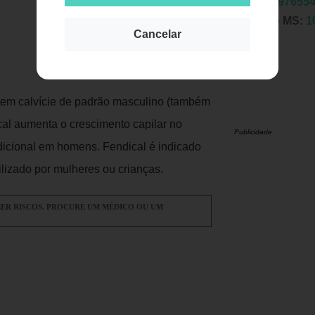
EAN:
7897655
Registro MS:
1
Cancelar
tem calvície de padrão masculino (também
al aumenta o crescimento capilar no
Publicidade
dicional em homens. Fendical é indicado
lizado por mulheres ou crianças.
ZER RISCOS. PROCURE UM MÉDICO OU UM