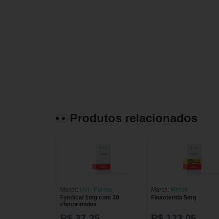
Produtos relacionados
Marca:
Uci - Farma
Marca:
Merck
Fendical 1mg com 30
Finasterida 5mg
comprimidos
R$ 37,25
R$ 133,05