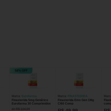
58% OFF
Marca:
Eurofarma
Marca:
FINASTERIDA
Marc
Finasterida 5mg Genérico
Finasterida Ems Gen 1Mg
Flax
Eurofarma 30 Comprimidos
C/60 Comp
comp
de R$ 104,09
R$ 49,99
R$