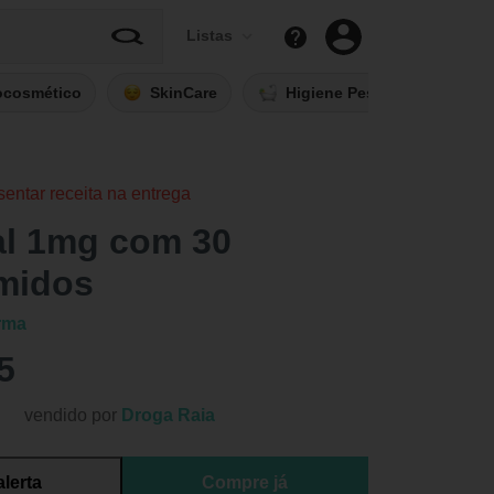
Listas
ocosmético
SkinCare
Higiene Pessoal
Fi
sentar receita na entrega
al 1mg com 30
midos
rma
5
vendido por
Droga Raia
alerta
Compre já