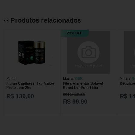
Produtos relacionados
23% OFF
Marca:
Marca:
GSK
Marca:
R
Fibras Capilares Hair Maker
Fibra Alimentar Solúvel
Regulare
Preto com 25g
Benefiber Pote 155g
de R$ 129,99
R$ 139,90
R$ 1
R$ 99,90