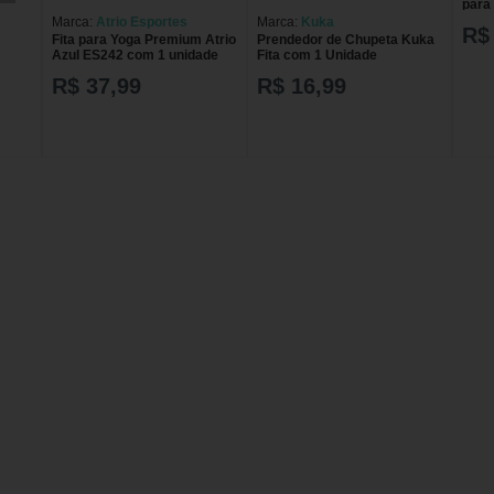
para
Unid
Marca:
Atrio Esportes
Marca:
Kuka
R$
Fita para Yoga Premium Atrio
Prendedor de Chupeta Kuka
Azul ES242 com 1 unidade
Fita com 1 Unidade
40m
R$ 37,99
R$ 16,99
 45