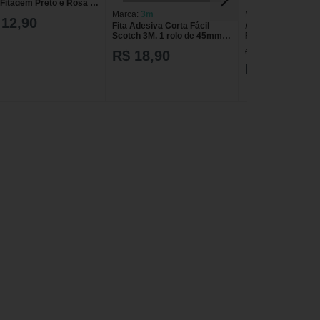
 Fitagem Preto e Rosa 1
ade
Marca:
3m
Marca:
Outras
 12,90
Fita Adesiva Corta Fácil
Agenda Permanen
Scotch 3M, 1 rolo de 45mm x
Fita e Marca Pági
40m FITA ADESIVA 3M
388 Páginas DA
de R$ 34,99
R$ 18,90
SCOTCH EMPACOTAMENTO
PERMANENTE FIT
45M
MARCA PAGINA 
R$ 26,99