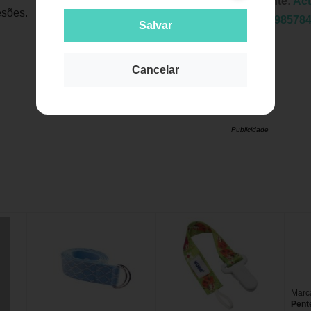
Fabricante:
Ac
esões.
EAN:
7898578
Salvar
Cancelar
Publicidade
Marc
Pent