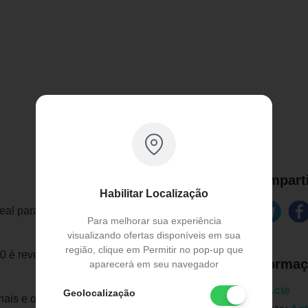
Comparti
Habilitar Localização
al para maior conforto na hora de fazer
Para melhorar sua experiência
visualizando ofertas disponíveis em sua
região, clique em Permitir no pop-up que
 é revestido em Bagum lavável e
Informaç
aparecerá em seu navegador
Marca:
Acte
Geolocalização
ais e outras atividades físicas e seu uso é