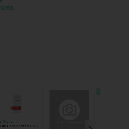
te
453495
22% OFF
a:
Ricca
e de Cabelo Ricca 1016