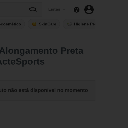
Listas
ocosmético
SkinCare
Higiene Pessoal
Fi
 Alongamento Preta
ActeSports
uto não está disponível no momento