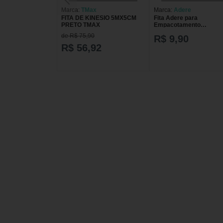
Marca:
TMax
Marca:
Adere
FITA DE KINESIO 5MX5CM
Fita Adere para
PRETO TMAX
Empacotamento
Transparente 45mm x 
de R$ 75,90
R$ 9,90
FITA EMPACOTAMENTO
ADERE TRANSPARENTE
R$ 56,92