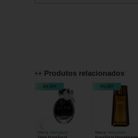
Produtos relacionados
4% OFF
5% OFF
Marca:
Mahogany
Marca:
Mahogany
Glam Fragrância
Fragrância Desodorante