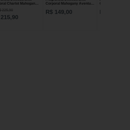
oral Charlot Mahogany
Corporal Mahogany Aventure
Corporal Mahogan
l
100ml
Rose 100ml
$ 225,90
R$ 149,00
R$ 209,00
 215,90