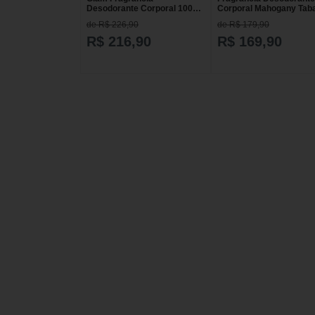
Desodorante Corporal 100ml
Corporal Mahogany Tab
Mahogany
100ml
de R$ 226,90
de R$ 179,90
R$ 216,90
R$ 169,90