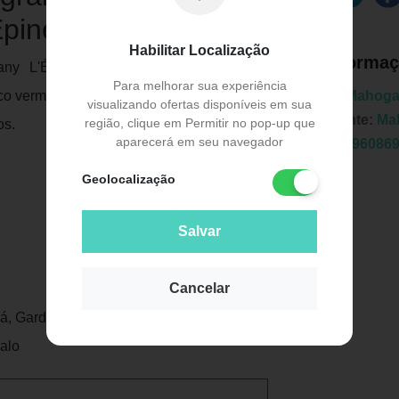
Épine 100ml
Habilitar Localização
Informaç
any L'Épine é o espinho que desperta
Para melhorar sua experiência
sco vermelho evoca a sensualidade e eleva
Marca:
Mahoga
visualizando ofertas disponíveis em sua
Fabricante:
Ma
região, clique em Permitir no pop-up que
os.
aparecerá em seu navegador
EAN:
7896086
Geolocalização
Salvar
Publicidade
Cancelar
á, Gardênia, Ylang-Ylang
alo