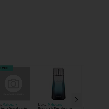
% OFF
a:
Mahogany
Marca:
Mahogany
Marca:
Mahogany
rância Desodorante
Fragrância Desodorante
Fragrância Desod