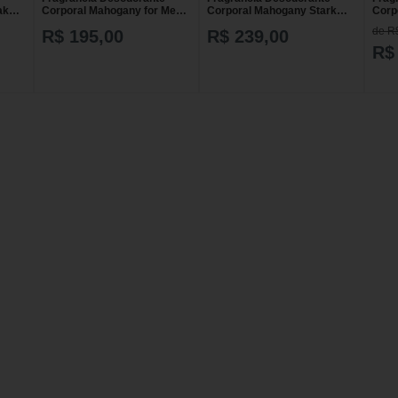
ak
Corporal Mahogany for Men
Corporal Mahogany Stark
Corp
100ml
100ml
100m
de R
R$ 195,00
R$ 239,00
R$