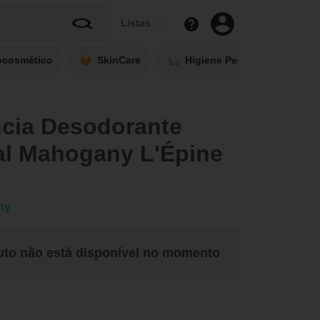
Listas
ocosmético
SkinCare
Higiene Pessoal
Fi
ncia Desodorante
al Mahogany L'Épine
ny
uto não está disponível no momento