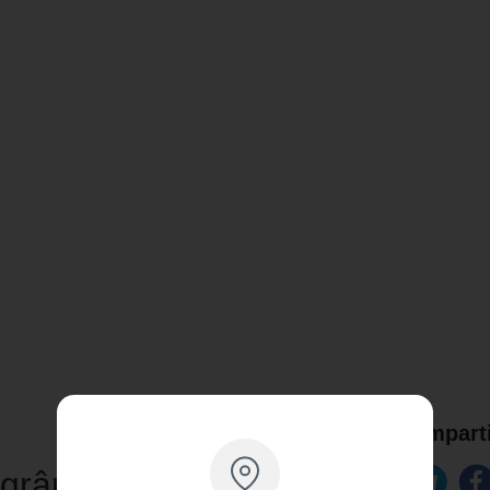
Comparti
agrância Desodorante