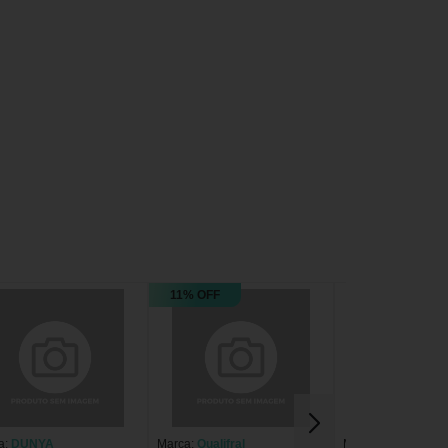
11% OFF
a:
DUNYA
Marca:
Qualifral
Marca:
Carta Fabri