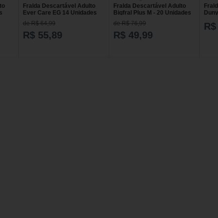
to
Fralda Descartável Adulto
Fralda Descartável Adulto
Fral
s
Ever Care EG 14 Unidades
Bigfral Plus M - 20 Unidades
Duny
Unid
de R$ 64,99
de R$ 76,99
R$
R$ 55,89
R$ 49,99