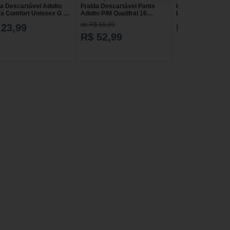
da Descartável Adulto
Fralda Descartável Pants
Fralda Descartáve
a Comfort Unissex G 8
Adulto P/M Qualifral 16
Bem Estar Confort
ades
Unidades
com 8 unidades
de R$ 59,99
 23,99
R$ 18,90
R$ 52,99