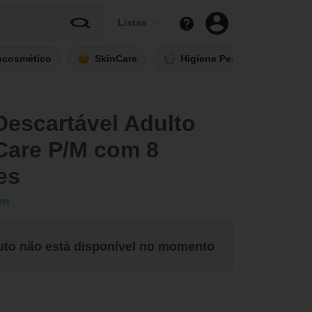
Listas
ocosmético
SkinCare
Higiene Pessoal
Fi
Descartável Adulto
Care P/M com 8
es
en
uto não está disponível no momento