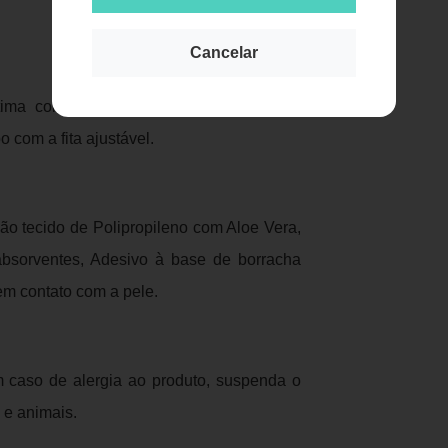
Publicidade
Cancelar
ntima com toalhas umedecidas. Logo em
o com a fita ajustável.
 Não tecido de Polipropileno com Aloe Vera,
rabsorventes, Adesivo à base de borracha
em contato com a pele.
m caso de alergia ao produto, suspenda o
 e animais.