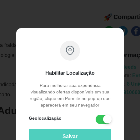
Comparti
fralda geriátrica ajustável ao corpo, com
Informaç
ologia neutralizadora de odor.
Marca:
Needs
Habilitar Localização
Fabricante:
Ev
Unidade:
8 Un
indicada para pessoas ou pacientes com
Para melhorar sua experiência
visualizando ofertas disponíveis em sua
EAN:
7891066
arto.
região, clique em Permitir no pop-up que
aparecerá em seu navegador
 Adulto Needs Care
Geolocalização
Salvar