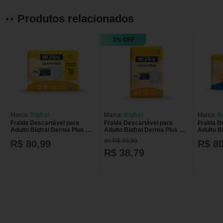
Produtos relacionados
3% OFF
Marca:
Bigfral
Marca:
Bigfral
Marca:
Bi
Fralda Descartável para
Fralda Descartável para
Fralda D
Adulto Bigfral Derma Plus G
Adulto Bigfral Derma Plus G
Adulto B
com 16 unidades
com 7 unidades
com 18 
de R$ 39,99
R$ 80,99
R$ 80
R$ 38,79