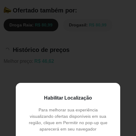
Ofertado também por:
Droga Raia:
R$ 80,99
Drogasil:
R$ 80,99
Histórico de preços
Melhor preço:
R$ 46,62
Habilitar Localização
Para melhorar sua experiência
visualizando ofertas disponíveis em sua
região, clique em Permitir no pop-up que
aparecerá em seu navegador