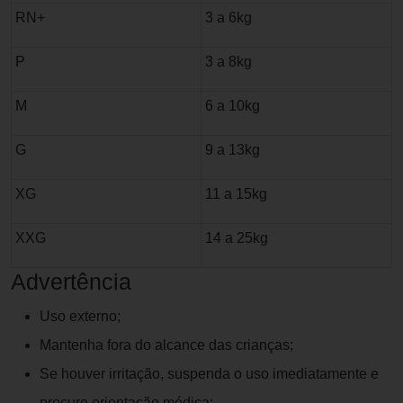
RN+
3 a 6kg
P
3 a 8kg
M
6 a 10kg
G
9 a 13kg
XG
11 a 15kg
XXG
14 a 25kg
Advertência
Uso externo;
Mantenha fora do alcance das crianças;
Se houver irritação, suspenda o uso imediatamente e
procure orientação médica;