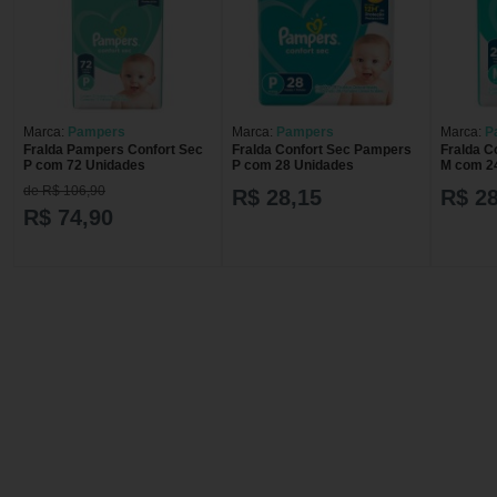
Marca:
Pampers
Marca:
Pampers
Marca:
P
Fralda Pampers Confort Sec
Fralda Confort Sec Pampers
Fralda C
P com 72 Unidades
P com 28 Unidades
M com 2
de R$ 106,90
R$ 28,15
R$ 28
R$ 74,90