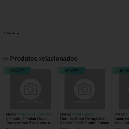
Publicidade
Produtos relacionados
22% OFF
2% OFF
19% O
Marca:
MARCAS DIVERSAS
Marca:
Floral Thérapi
Marca:
A
Almotolia J Prolab Frasco
Floral de Bach Thérapi Mais-
Comb Is
Transparente Bico Curvo em
Desejo 30ml Thérapi 1 Frasco
30ml Ac
J 250ml
100MG/M