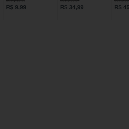
de R$ 12,95
de R$ 35,84
de R$ 56
R$ 9,99
R$ 34,99
R$ 45