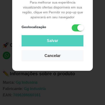
Para melhorar sua experiência
visualizando ofertas disponíveis em sua
região, clique em Permitir no pop-up que
aparecerá em seu navegador
Geolocalização
Salvar
Compartilhe esse produto:
Cancelar
Informações sobre o produto
Marca:
Gg Industria
Fabricante:
Gg Industria
EAN:
7896398660161