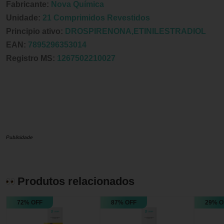
Fabricante:
Nova Química
Unidade:
21 Comprimidos Revestidos
Principio ativo:
DROSPIRENONA,ETINILESTRADIOL
EAN:
7895296353014
Registro MS:
1267502210027
Publicidade
Produtos relacionados
72% OFF
87% OFF
29% O