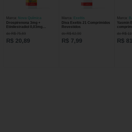
Marca:
Nova Química
Marca:
Exeltis
Marca:
B
Drospirenona 3mg +
Diva Exeltis 21 Comprimidos
Yasmin 
Etinilestradiol 0,03mg
Revestidos
comprim
Genérico Nova Química 21
de R$ 75,69
de R$ 62,90
de R$ 11
Comprimidos
R$ 20,89
R$ 7,99
R$ 81