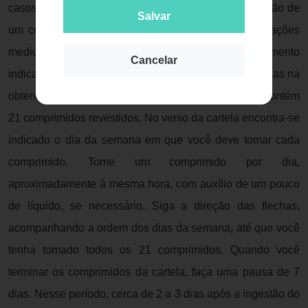
casos de vômitos dentro de 3 a 4 horas após a ingestão de
Salvar
um comprimido ou diarreia intensa, bem como interações
medicamentosas. Siga rigorosamente o procedimento
Cancelar
indicado, pois o não cumprimento pode ocasionar falhas na
obtenção dos resultados. A cartela de Fucsia Fem contém
21 comprimidos revestidos. No verso da cartela encontra-se
indicado o dia da semana em que você deve tomar cada
comprimido. Tome um comprimido por dia,
aproximadamente à mesma hora, com auxílio de um pouco
de líquido, se necessário. Siga a direção das flechas,
acompanhando a ordem dos dias da semana, até que você
tenha tomado todos os 21 comprimidos. Quando você
terminar os comprimidos da cartela, faça uma pausa de 7
dias. Nesse período, cerca de 2 a 3 dias após a ingestão do