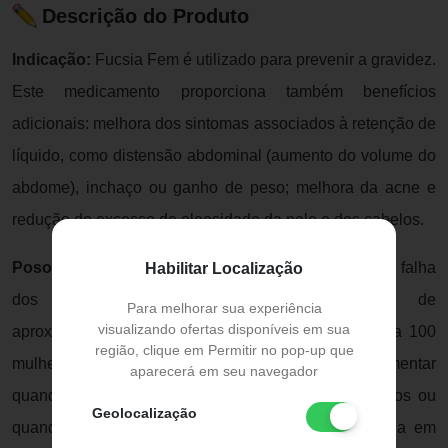
Descrição do Produto
Indicação:
Fucsia Fem é utilizado para prevenir a gravidez.
Este medicamento proporciona também benefícios
adicionais: melhora dos sintomas associados à retenção de
líquido, como distensão abdominal (aumento do volume do
abdome), inchaço ou ganho de peso; melhora da acne e
redução do excesso de oleosidade da pele e dos cabelos.
Posologia:
Quando usados corretamente, o índice de falha
Habilitar Localização
dos contraceptivos orais combinados é de
Para melhorar sua experiência
visualizando ofertas disponíveis em sua
aproximadamente 1% ao ano (uma gestação a cada 100
região, clique em Permitir no pop-up que
mulheres por ano de uso). O índice de falha pode aumentar
aparecerá em seu navegador
quando há esquecimento de tomada dos comprimidos ou
Geolocalização
quando estes são tomados incorretamente, ou ainda em