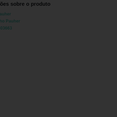
ões sobre o produto
auher
tho Pauher
303663