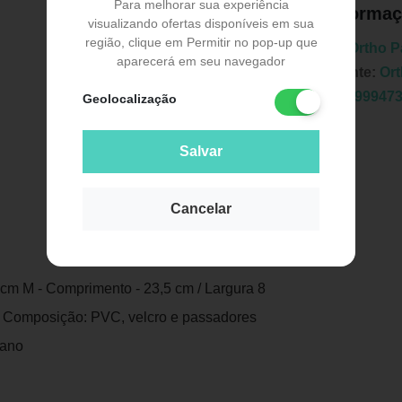
Para melhorar sua experiência
Informaç
visualizando ofertas disponíveis em sua
região, clique em Permitir no pop-up que
Marca:
Ortho P
aparecerá em seu navegador
Fabricante:
Or
EAN:
7899947
Geolocalização
Salvar
Cancelar
Publicidade
 cm M - Comprimento - 23,5 cm / Largura 8
m Composição: PVC, velcro e passadores
tano