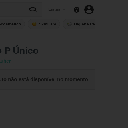
Listas
ocosmético
SkinCare
Higiene Pessoal
Fi
o P Único
auher
uto não está disponível no momento