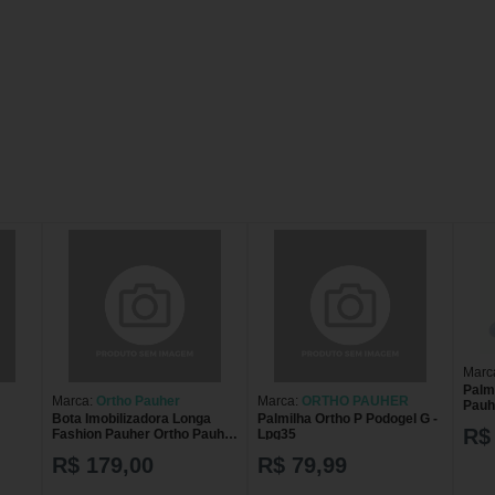
Marc
Palm
Marca:
Ortho Pauher
Marca:
ORTHO PAUHER
Pauh
Bota Imobilizadora Longa
Palmilha Ortho P Podogel G -
R$
Fashion Pauher Ortho Pauher
Lpg35
G Único Bota Imobilizadora
R$ 179,00
R$ 79,99
Longa Fashion Pauher Ortho
Pauher P Único