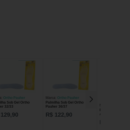
a:
Ortho Pauher
Marca:
Ortho Pauher
ilha Sob Gel Ortho
Palmilha Sob Gel Ortho
Marca:
Ortho Pauh
er 32/33
Pauher 36/37
Protetor Gel Adere
 129,90
R$ 122,90
Ação Ortho Pauhe
Único
R$ 55,00