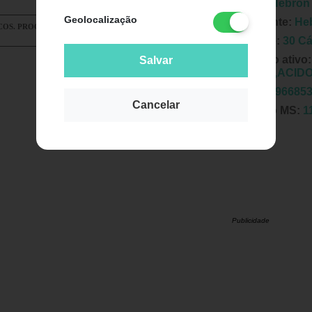
Marca:
Hebron
Geolocalização
Fabricante:
He
COS. PROCURE UM MÉDICO OU UM FARMACÊUTICO.
Unidade:
30 C
Principio ativo
Salvar
OLEICO,ACIDO
EAN:
7896685
Cancelar
Registro MS:
1
Publicidade