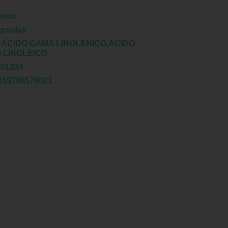
bron
ápsulas
:
ACIDO GAMA LINOLENICO,ACIDO
 LINOLEICO
301234
155700570021