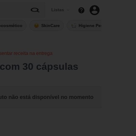
Listas
ocosmético
SkinCare
Higiene Pessoal
Fi
sentar receita na entrega
com 30 cápsulas
uto não está disponível no momento