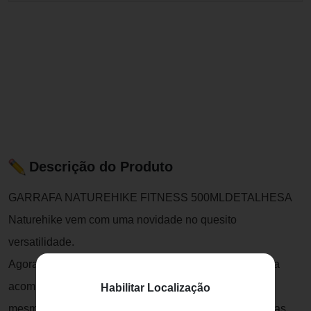
Descrição do Produto
GARRAFA NATUREHIKE FITNESS 500MLDETALHESA
Naturehike vem com uma novidade no quesito
versatilidade.
Agora com a Garrafa Fitness você tem um produto para
acompanhar nas caminhadas, bike, academia ou até
Habilitar Localização
mesmo durante um trekking pelas montanhas brasileiras.