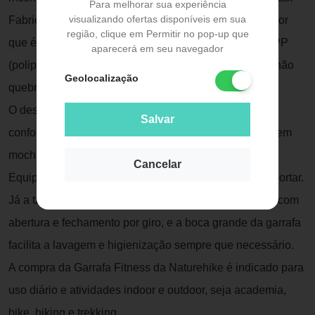
Para melhorar sua experiência
visualizando ofertas disponíveis em sua
Fabricada com Tritan, um plástico transparente inovador
região, clique em Permitir no pop-up que
que é livre de BPA, extremamente durável e Plástico PP
aparecerá em seu navegador
(polipropileno), a Garrafa Fitness é muito resistente e não
Geolocalização
quebra facilmente.
O design da alça é grande o suficiente para carregar
Salvar
confortavelmente nas mãos ou mesmo para pendurar em
mochilas e acessórios.
Cancelar
Equipada com uma dobradiça, fácil e prática de transportar.
Já a tampa conta com anel de silicone antivazamento com
abertura e fechamento por giro, e a boca grande da garrafa
facilita a lavagem e higienização sempre que necessário.
A compra da Garrafa Fitness da Naturehike é indicado para
uso diário e atividades indoor e outdoor, seja academia,
bike, hiking e trekking.