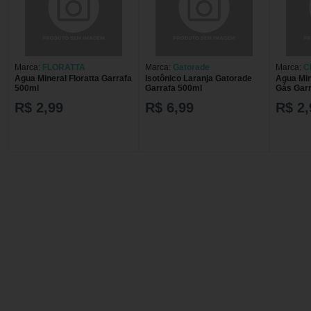
Marca:
FLORATTA
Marca:
Gatorade
Marca:
C
Água Mineral Floratta Garrafa
Isotônico Laranja Gatorade
Água Min
500ml
Garrafa 500ml
Gás Garr
R$ 2,99
R$ 6,99
R$ 2,