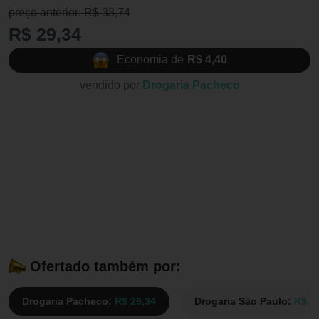
preço anterior: R$ 33,74
R$ 29,34
Economia de
R$ 4,40
vendido por
Drogaria Pacheco
Ofertado também por:
Drogaria Pacheco:
R$ 29,34
Drogaria São Paulo:
R$ 2