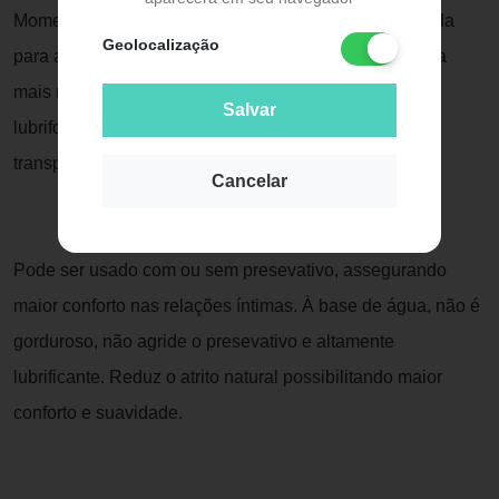
Momentos inesquecíveis não tem hora ou data marcada
Geolocalização
para acontecer. Para que estes momentos sejam ainda
mais marcantes apresentamos o Lubri, um gel intimo
Salvar
lubrifcante composto à base de água, não gorduroso,
transparente, sem cheiro e solúvel em água.
Cancelar
Pode ser usado com ou sem presevativo, assegurando
maior conforto nas relações íntimas. À base de água, não é
gorduroso, não agride o presevativo e altamente
lubrificante. Reduz o atrito natural possibilitando maior
conforto e suavidade.