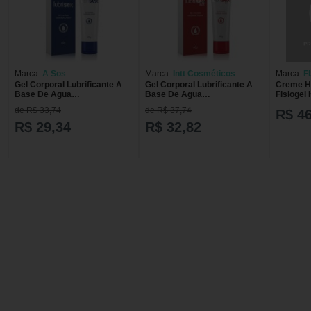
Marca:
A Sos
Marca:
Intt Cosméticos
Marca:
F
Gel Corporal Lubrificante A
Gel Corporal Lubrificante A
Creme Hi
Base De Agua
Base De Agua
Fisiogel
Hipoalergênico Lubrisex 60g
Hipoalergênico Lubrisex Hot
de R$ 33,74
de R$ 37,74
R$ 46
60g
R$ 29,34
R$ 32,82