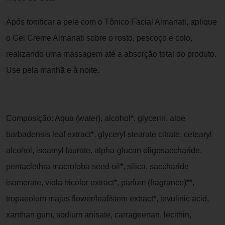
Após tonificar a pele com o Tônico Facial Almanati, aplique
o Gel Creme Almanati sobre o rosto, pescoço e colo,
realizando uma massagem até a absorção total do produto.
Use pela manhã e à noite.
Composição: Aqua (water), alcohol*, glycerin, aloe
barbadensis leaf extract*, glyceryl stearate citrate, cetearyl
alcohol, isoamyl laurate, alpha-glucan oligosaccharide,
pentaclethra macroloba seed oil*, silica, saccharide
isomerate, viola tricolor extract*, parfum (fragrance)**,
tropaeolum majus flower/leaf/stem extract*, levulinic acid,
xanthan gum, sodium anisate, carrageenan, lecithin,