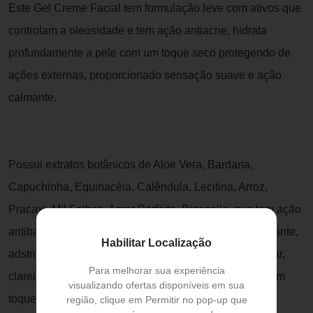
Este Gel Creme Facial tem formulação leve com ativos que
controlam a oleosidade e tem ação antiacne, hidrata
profundamente a pele com um toque seco protegendo de
ações externas, proporcionado sensação suave e ação
calmante.
Possui extratos botânicos de Aloe Vera, Bardana,
Capuchinha, Equinacéia, Calêndula, Lecitina, Arroz,
Pracaxi, Mil Folhas, Amor Perfeito, Bioecolia, que tem ação
antibacteriana, anti-inflamatória, antisséptica, antioxidante,
Habilitar Localização
adstringente, cicatrizante, promove regeneração celular,
Para melhorar sua experiência
clareia a pele, é calmante, traz hidratação profunda com
visualizando ofertas disponíveis em sua
toque seco combatendo a oleosidade e as espinhas.
região, clique em Permitir no pop-up que