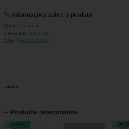
Informações sobre o produto
Marca:
Almanati
Fabricante:
Almanati
EAN:
7898620250195
Publicidade
Produtos relacionados
15% OFF
10% O