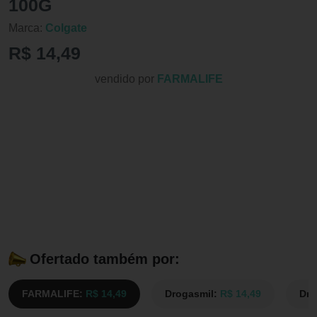
100G
Marca:
Colgate
R$ 14,49
vendido por
FARMALIFE
Ofertado também por:
FARMALIFE:
R$ 14,49
Drogasmil:
R$ 14,49
Dro