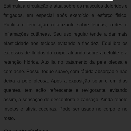
Estimula a circulação e atua sobre os músculos doloridos e
fatigados, em especial após exercício e esforço físico.
Purifica e tem ação cicatrizante sobre feridas, cortes e
inflamações cutâneas. Seu uso regular tende a dar mais
elasticidade aos tecidos evitando a flacidez. Equilibra os
excessos de fluidos do corpo, atuando sobre a celulite e a
retenção hídrica. Auxilia no tratamento da pele oleosa e
com acne. Possui toque suave, com rápida absorção e não
deixa a pele oleosa. Após a exposição solar e em dias
quentes, tem ação refrescante e revigorante, evitando
assim, a sensação de desconforto e cansaço. Ainda repele
insetos e alivia coceiras. Pode ser usado no corpo e no
rosto.