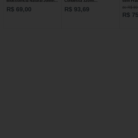
BioEssência Natural Johnny
Condessa 320ml
sem Fra
320ml
BioEssência
BioEssê
de R$ 80
R$ 69,00
R$ 93,69
R$ 75