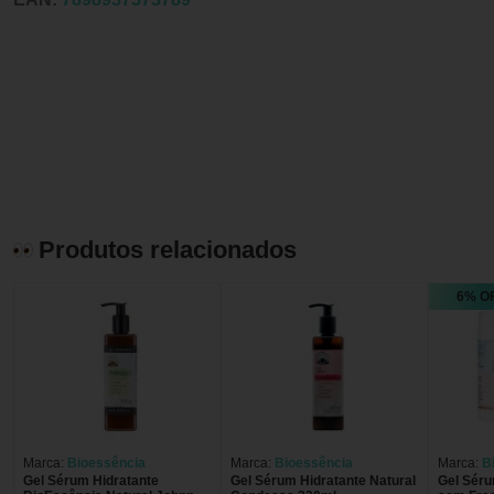
Produtos relacionados
6% O
Marca:
Bioessência
Marca:
Bioessência
Marca:
B
Gel Sérum Hidratante
Gel Sérum Hidratante Natural
Gel Séru