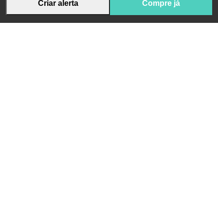
Criar alerta
Compre já
Receba novidades da App Pharma e conteúdo