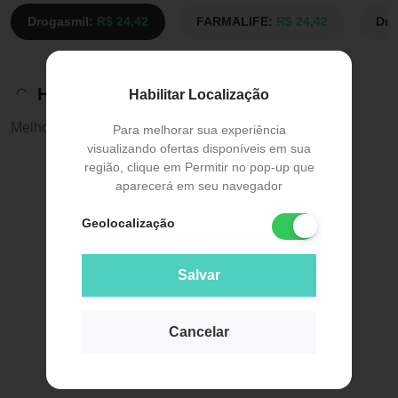
Drogasmil:
R$ 24,42
FARMALIFE:
R$ 24,42
Dro
Histórico de preços
Habilitar Localização
Melhor preço:
R$ 23,93
Para melhorar sua experiência
visualizando ofertas disponíveis em sua
região, clique em Permitir no pop-up que
aparecerá em seu navegador
Geolocalização
Salvar
Cancelar