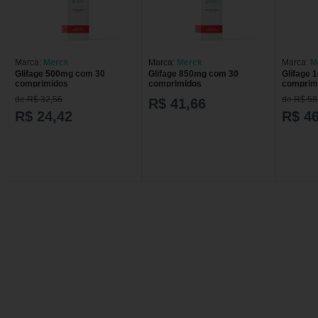
Marca:
Merck
Marca:
Merck
Marca:
M
Glifage 500mg com 30
Glifage 850mg com 30
Glifage 
comprimidos
comprimidos
comprim
de R$ 32,56
de R$ 58
R$ 41,66
R$ 24,42
R$ 46