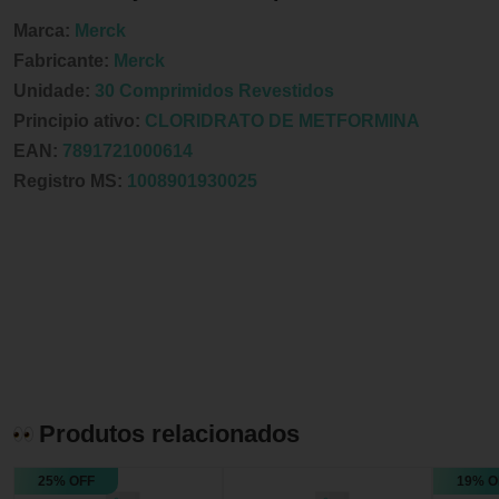
Marca:
Merck
Fabricante:
Merck
Unidade:
30 Comprimidos Revestidos
Principio ativo:
CLORIDRATO DE METFORMINA
EAN:
7891721000614
Registro MS:
1008901930025
Produtos relacionados
25% OFF
19% O