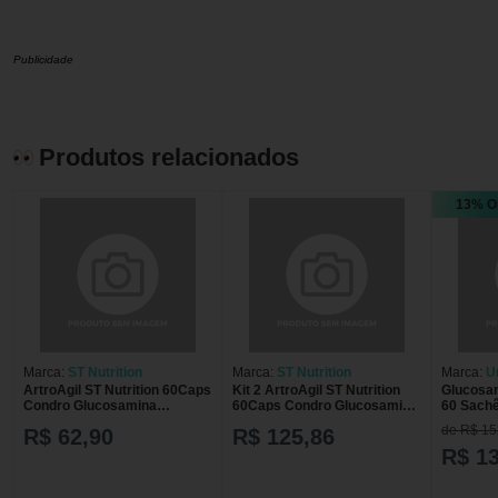
Publicidade
Produtos relacionados
13% O
Marca:
ST Nutrition
Marca:
ST Nutrition
Marca:
U
ArtroAgil ST Nutrition 60Caps
Kit 2 ArtroAgil ST Nutrition
Glucosam
Condro Glucosamina
60Caps Condro Glucosamina
60 Sach
Colágeno II
Colágeno II
de R$ 15
R$ 62,90
R$ 125,86
R$ 1