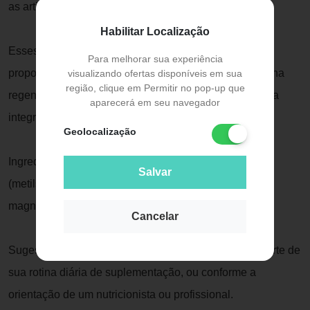
as articulações: Glucosamina, Condroitina e MSM
Habilitar Localização
Esses componentes trabalham em conjunto para
Para melhorar sua experiência
proporcionar uma abordagem abrangente que auxilia na
visualizando ofertas disponíveis em sua
região, clique em Permitir no pop-up que
regeneração e reconstrução da cartilagem, mantendo a
aparecerá em seu navegador
integridade estrutural das articulações
Geolocalização
Ingredientes:Glucosamina, condroitina, MSM
Salvar
(metilsulfonilmetano), ácido esteárico, estearato de
magnésio, fosfato dicálcico, esmalte farmacêutico
Cancelar
Sugestão de Uso:Consumir 2 tabletes ao dia como parte de
sua rotina diária de suplementação, ou conforme a
orientação de um nutricionista ou profissional.